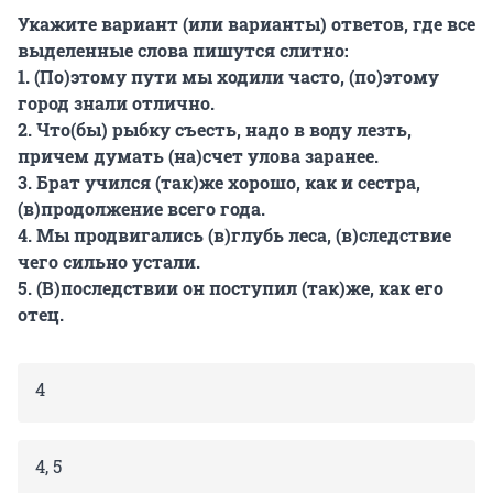
Укажите вариант (или варианты) ответов, где все
выделенные слова пишутся слитно:
1. (По)этому пути мы ходили часто, (по)этому
город знали отлично.
2. Что(бы) рыбку съесть, надо в воду лезть,
причем думать (на)счет улова заранее.
3. Брат учился (так)же хорошо, как и сестра,
(в)продолжение всего года.
4. Мы продвигались (в)глубь леса, (в)следствие
чего сильно устали.
5. (В)последствии он поступил (так)же, как его
отец.
4
4, 5