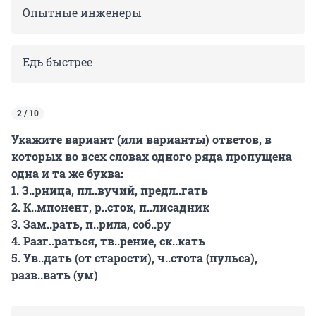
Опытные инженеры
Едь быстрее
2 / 10
Укажите вариант (или варианты) ответов, в
которых во всех словах одного ряда пропущена
одна и та же буква:
1. З..рница, пл..вучий, предл..гать
2. К..мпонент, р..сток, п..лисадник
3. Зам..рать, п..рила, соб..ру
4. Разг..раться, тв..рение, ск..кать
5. Ув..дать (от старости), ч..стота (пульса),
разв..вать (ум)