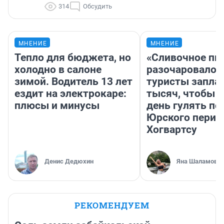
314
Обсудить
МНЕНИЕ
МНЕНИЕ
Тепло для бюджета, но
«Сливочное пи
холодно в салоне
разочаровало»
зимой. Водитель 13 лет
туристы запла
ездит на электрокаре:
тысяч, чтобы 
плюсы и минусы
день гулять по
Юрского перио
Хогвартсу
Денис Дедюхин
Яна Шаламова
РЕКОМЕНДУЕМ