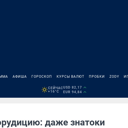
АММА
АФИША
ГОРОСКОП
КУРСЫ ВАЛЮТ
ПРОБКИ
ZODY
И
USD 82,17
СЕЙЧАС
+16°C
EUR 94,84
 эрудицию: даже знатоки