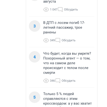
августа
1 047
Обсудить
В ДТП с лосем погиб 17-
3
летний пассажир, трое
ранены
349
Обсудить
Что будет, когда вы умрете?
4
Похоронный агент — о том,
что на самом деле
происходит с телом после
смерти
346
Обсудить
Только 5 % людей
5
справляются с этим
кроссвордом: а у вас хватит