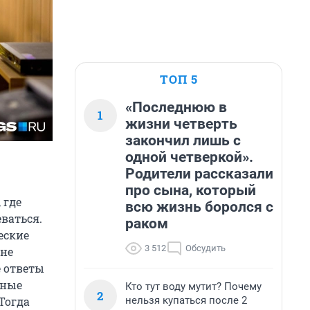
ТОП 5
«Последнюю в
1
жизни четверть
закончил лишь с
одной четверкой».
Родители рассказали
про сына, который
 где
всю жизнь боролся с
еваться.
раком
еские
3 512
Обсудить
 не
е ответы
зные
Кто тут воду мутит? Почему
2
нельзя купаться после 2
Тогда