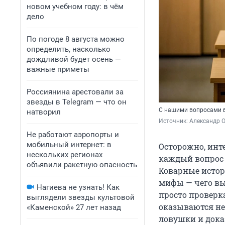
новом учебном году: в чём
дело
По погоде 8 августа можно
определить, насколько
дождливой будет осень —
важные приметы
Россиянина арестовали за
звезды в Telegram — что он
С нашими вопросами в
натворил
Источник: 
Александр 
Не работают аэропорты и
мобильный интернет: в
Осторожно, инт
нескольких регионах
каждый вопрос с
объявили ракетную опасность
Коварные истор
мифы — чего вы 
Нагиева не узнать! Как
просто проверк
выглядели звезды культовой
оказываются не
«Каменской» 27 лет назад
ловушки и дока