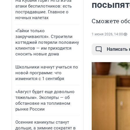
На Кубани горит НПЗ из-за
посыпятс
атаки беспилотников: есть
пострадавшие. Главное о
ночных налетах
Сможете об
«Гайки только
1 июня 2026, 14:00
закручиваются». Строители
коттеджей потеряли половину
клиентов — им приходится
Написать
сносить новые дома
Школьники начнут учиться по
новой программе: что
изменится с 1 сентября
«Август будет еще довольно
тяжелым». Эксперты — об
обстановке на топливном
рынке России
Осенние каникулы станут
дольше, а зимние сократят в