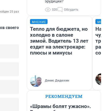
эрудиции?
320
Обсудить
ойден 25 раз
МНЕНИЕ
МНЕНИ
ов своего
Тепло для бюджета, но
Насле
холодно в салоне
чудом
зимой. Водитель 13 лет
транс
ездит на электрокаре:
разне
плюсы и минусы
совет
Денис Дедюхин
РЕКОМЕНДУЕМ
«Шрамы болят ужасно».