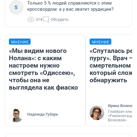
Только 5 % людей справляются с этим
5
кроссвордом: а у вас хватит эрудиции?
314
Обсудить
МНЕНИЕ
МНЕНИЕ
«Мы видим нового
«Спуталась реч
Нолана»: с каким
пургу». Врач — 
настроем нужно
смертельном д
смотреть «Одиссею»,
который слож
чтобы она не
обнаружить
выглядела как фиаско
Ирина Волкова
Главврач клини
Надежда Губарь
«Реабилитация 
Волковой»