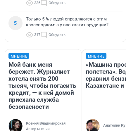
336
Обсудить
Только 5 % людей справляются с этим
5
кроссвордом: а у вас хватит эрудиции?
317
Обсудить
МНЕНИЕ
МНЕНИЕ
Мой банк меня
«Машина прост
бережет. Журналист
полетела». Вод
хотела снять 200
сравнил бензин
тысяч, чтобы погасить
Казахстане и Р
кредит, — к ней домой
приехала служба
безопасности
Ксения Владимирская
Анатолий Кузн
Автор мнения