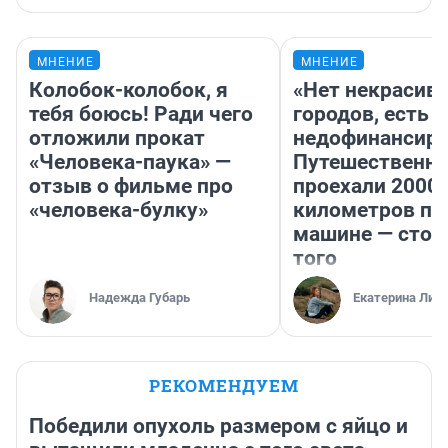
МНЕНИЕ
МНЕНИЕ
Колобок-колобок, я
«Нет некрасив
тебя боюсь! Ради чего
городов, есть
отложили прокат
недофинансиро
«Человека-паука» —
Путешественн
отзыв о фильме про
проехали 2000
«человека-булку»
километров по 
машине — стои
того
Надежда Губарь
Екатерина Лит
РЕКОМЕНДУЕМ
Победили опухоль размером с яйцо и