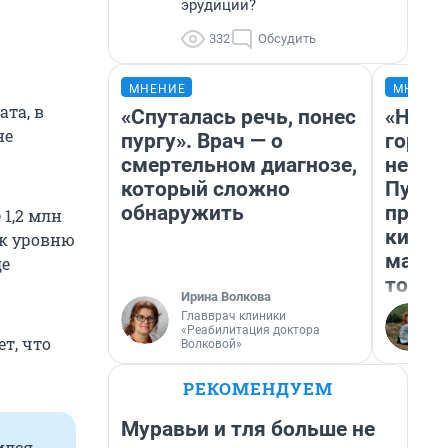
эрудиции?
332
Обсудить
МНЕНИЕ
МНЕНИ
та, в
«Спуталась речь, понес
«Нет 
не
пургу». Врач — о
городо
смертельном диагнозе,
недоф
который сложно
Путеш
обнаружить
проех
 1,2 млн
килом
 к уровню
машин
де
того
Ирина Волкова
Главврач клиники
«Реабилитация доктора
т, что
Волковой»
РЕКОМЕНДУЕМ
Муравьи и тля больше не
лся,