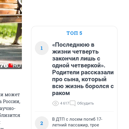
ТОП 5
«Последнюю в
1
жизни четверть
закончил лишь с
одной четверкой».
Родители рассказали
про сына, который
всю жизнь боролся с
раком
ии может
 России,
4 617
Обсудить
научно-
близится
В ДТП с лосем погиб 17-
й
2
летний пассажир, трое
ли