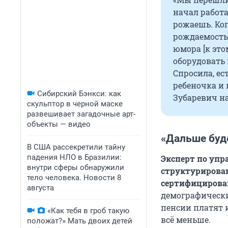
начал работа
рожаешь. Ког
рождаемость 
юмора [к это
оборудовать 
Спросила, ес
ребеночка и 
Сибирский Бэнкси: как
Зубаревич н
скульптор в черной маске
развешивает загадочные арт-
объекты — видео
«Дальше буд
В США рассекретили тайну
падения НЛО в Бразилии:
Эксперт по упр
внутри сферы обнаружили
структурирова
тело человека. Новости 8
сертифицирова
августа
демографически
пенсии платят 
«Как тебя в гроб такую
всё меньше.
положат?» Мать двоих детей