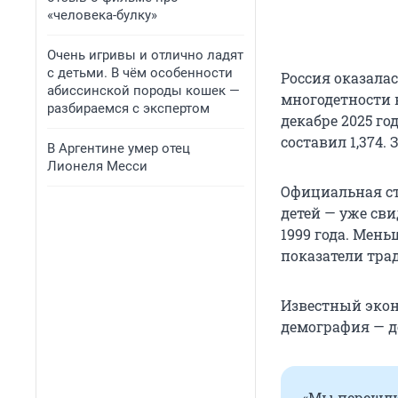
«человека-булку»
Очень игривы и отлично ладят
с детьми. В чём особенности
Россия оказала
абиссинской породы кошек —
многодетности 
разбираемся с экспертом
декабре 2025 г
составил 1,374. 
В Аргентине умер отец
Лионеля Месси
Официальная ста
детей — уже св
1999 года. Мень
показатели тр
Известный экон
демография — д
«Мы перешли