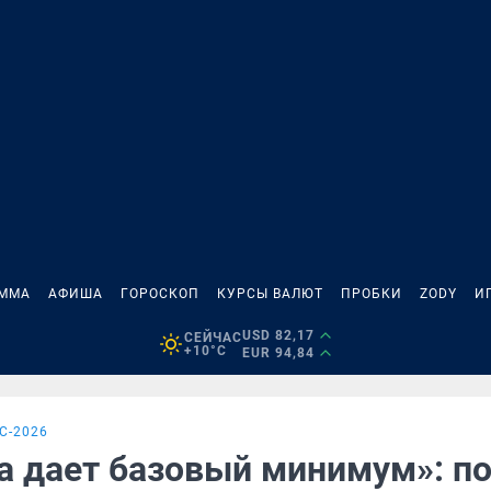
АММА
АФИША
ГОРОСКОП
КУРСЫ ВАЛЮТ
ПРОБКИ
ZODY
И
USD 82,17
СЕЙЧАС
+10°C
EUR 94,84
С-2026
а дает базовый минимум»: п