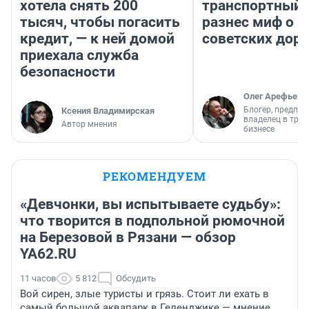
хотела снять 200
транспортный 
тысяч, чтобы погасить
разнес миф о 
кредит, — к ней домой
советских доро
приехала служба
безопасности
Олег Арефьев
Блогер, предпри
Ксения Владимирская
владелец в тра
Автор мнения
бизнесе
РЕКОМЕНДУЕМ
«Девчонки, вы испытываете судьбу»:
что творится в подпольной рюмочной
на Березовой в Рязани — обзор
YA62.RU
11 часов
5 812
Обсудить
Вой сирен, злые туристы и грязь. Стоит ли ехать в
самый большой аквапарк в Геленджике — мнение