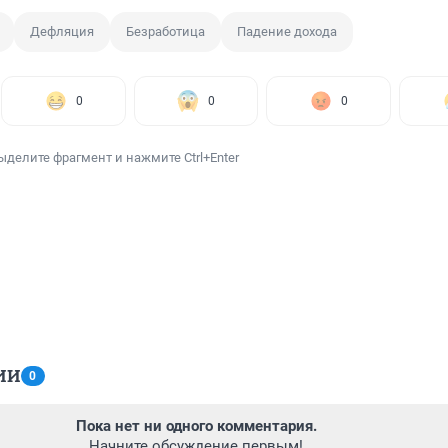
Дефляция
Безработица
Падение дохода
0
0
0
ыделите фрагмент и нажмите Ctrl+Enter
ИИ
0
Пока нет ни одного комментария.
Начните обсуждение первым!