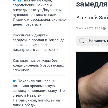
Лимонные сады,
замедля
европейский Байкал и
очередь к статуе Джульетты:
путешественница съездила в
Алексей За
Италию и рассказала, сколько
денег потратила
3 июля 2026, 17:13
Российский диджей
загадочно пропал в Таиланде
Написать
— связь с ним прервалась
накануне его дня рождения
Как спастись от жары без
кондиционера: 5 работающих
способов
Покорила пять вершин,
оставила предсмертную
записку и послание сыну. Что
с телом Натальи
Наговициной, погибшей на
пике Победы