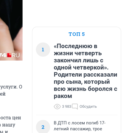
ТОП 5
«Последнюю в
1
жизни четверть
закончил лишь с
одной четверкой».
Родители рассказали
про сына, который
услуги. О
всю жизнь боролся с
сей
раком
3 983
Обсудить
оста цен
В ДТП с лосем погиб 17-
в нашу
2
летний пассажир, трое
ры и