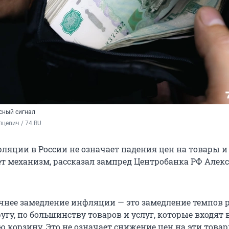
сный сигнал
цевич / 74.RU
ляции в России не означает падения цен на товары и 
ает механизм, рассказал зампред Центробанка РФ Алек
очнее замедление инфляции — это замедление темпов р
гу, по большинству товаров и услуг, которые входят 
 корзину. Это не означает снижение цен на эти това