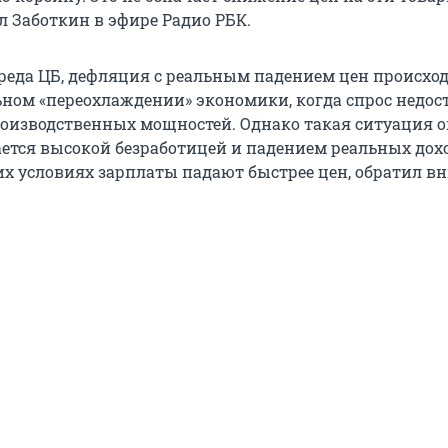
ал Заботкин в эфире Радио РБК.
реда ЦБ, дефляция с реальным падением цен происхо
ьном «переохлаждении» экономики, когда спрос недос
роизводственных мощностей. Однако такая ситуация о
ется высокой безработицей и падением реальных дох
тих условиях зарплаты падают быстрее цен, обратил в