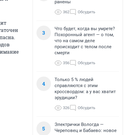
ранены
362
Обсудить
дит
Что будет, когда вы умрете?
таточен
3
Похоронный агент — о том,
пасна.
что на самом деле
одов
происходит с телом после
нимание
смерти
356
Обсудить
Только 5 % людей
4
справляются с этим
кроссвордом: а у вас хватит
эрудиции?
326
Обсудить
Электрички Вологда —
5
Череповец и Бабаево: новое