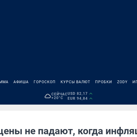
АММА
АФИША
ГОРОСКОП
КУРСЫ ВАЛЮТ
ПРОБКИ
ZODY
И
USD 82,17
СЕЙЧАС
+20°C
EUR 94,84
цены не падают, когда инфля