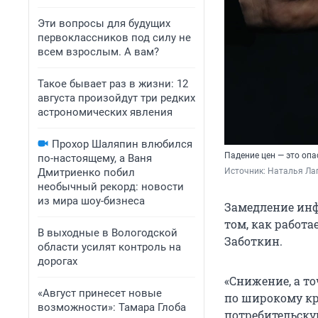
Эти вопросы для будущих
первоклассников под силу не
всем взрослым. А вам?
Такое бывает раз в жизни: 12
августа произойдут три редких
астрономических явления
Прохор Шаляпин влюбился
Падение цен — это опа
по-настоящему, а Ваня
Дмитриенко побил
Источник: 
Наталья Лап
необычный рекорд: новости
из мира шоу-бизнеса
Замедление инф
том, как работ
В выходные в Вологодской
Заботкин.
области усилят контроль на
дорогах
«Снижение, а т
«Август принесет новые
по широкому кру
возможности»: Тамара Глоба
потребительскую