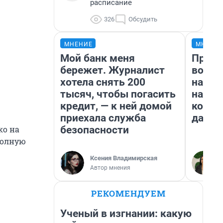
расписание
326
Обсудить
МНЕНИЕ
МНЕНИ
Мой банк меня
Прода
бережет. Журналист
возьм
хотела снять 200
нам г
тысяч, чтобы погасить
налог
кредит, — к ней домой
косне
приехала служба
даже 
безопасности
ко на
полную
Ксения Владимирская
Автор мнения
РЕКОМЕНДУЕМ
Ученый в изгнании: какую