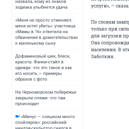
назвала, кому из знаков
услуги», — сказ
зодиака улыбнется удача
«Меня не просто отменяют,
По словам замп
меня хотят убить»: участница
только при сил
«Мамы в 16» ответила на
для загрузки п
обвинения в домогательствах
Она сопровожда
к маленькому сыну
населения. В э
Заботкин.
Дофаминовый шик, блеск,
красота. Фанки-стайл в
одежде: что это такое и как
его носить — примеры
образов с фото
На Черноморском побережье
закрыли пляжи: что там
происходит
«Минус — слишком много
спойлеров»: российский
ниндзя-скульптор снялся в