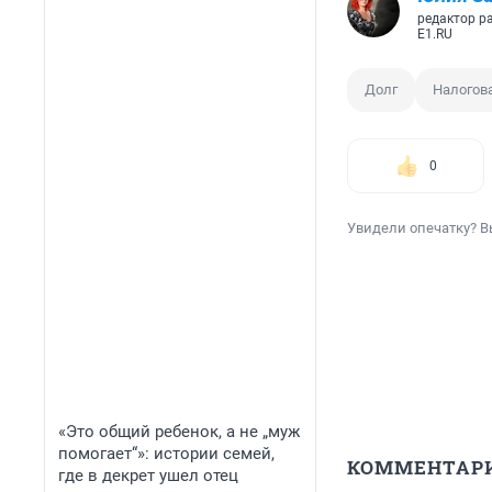
редактор р
E1.RU
Долг
Налогов
0
Увидели опечатку? В
«Это общий ребенок, а не „муж
помогает“»: истории семей,
КОММЕНТАР
где в декрет ушел отец