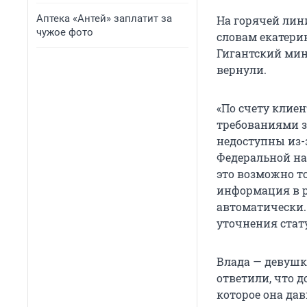
Аптека «Антей» заплатит за
На горячей лини
чужое фото
словам екатери
Гигантский мину
вернули.
«По счету клие
требованиями з
недоступны из-
Федеральной на
это возможно т
информация в ре
автоматически.
уточнения стату
Влада — девушк
ответили, что д
которое она дав