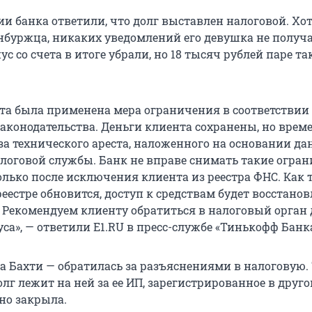
и банка ответили, что долг выставлен налоговой. Хот
нбуржца, никаких уведомлений его девушка не получа
с со счета в итоге убрали, но 18 тысяч рублей паре так
нта была применена мера ограничения в соответствии 
аконодательства. Деньги клиента сохранены, но врем
за технического ареста, наложенного на основании д
логовой службы. Банк не вправе снимать такие огра
олько после исключения клиента из реестра ФНС. Как 
естре обновится, доступ к средствам будет восстанов
 Рекомендуем клиенту обратиться в налоговый орган 
са», — ответили E1.RU в пресс-службе «Тинькофф Банка
а Бахти — обратилась за разъяснениями в налоговую.
олг лежит на ней за ее ИП, зарегистрированное в друго
но закрыла.