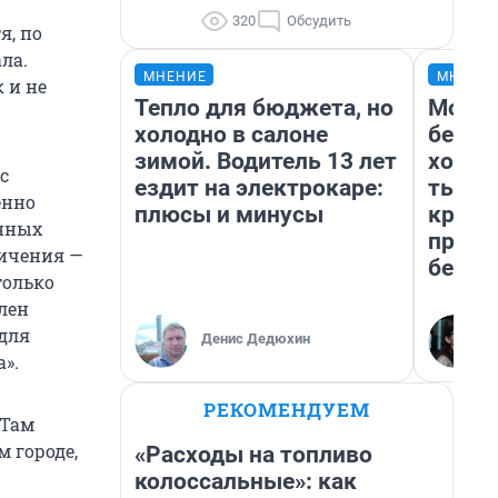
320
Обсудить
я, по
ла.
МНЕНИЕ
МНЕНИ
 и не
Тепло для бюджета, но
Мой б
холодно в салоне
береж
зимой. Водитель 13 лет
хотел
с
ездит на электрокаре:
тысяч
енно
плюсы и минусы
креди
анных
приех
ничения —
безоп
только
лен
для
Денис Дедюхин
».
РЕКОМЕНДУЕМ
 Там
м городе,
«Расходы на топливо
колоссальные»: как