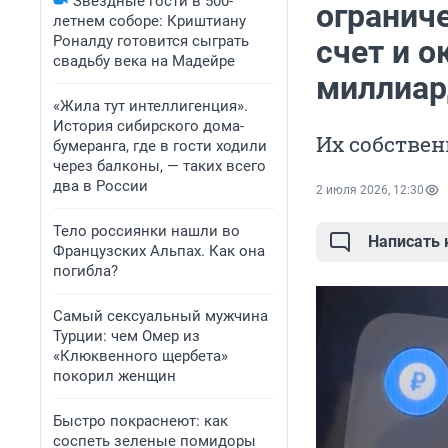
Звездные гости в 500-
огранич
летнем соборе: Криштиану
Роналду готовится сыграть
счет и о
свадьбу века на Мадейре
миллиар
«Жила тут интеллигенция».
История сибирского дома-
Их собстве
бумеранга, где в гости ходили
через балконы, — таких всего
два в России
2 июля 2026, 12:30
Тело россиянки нашли во
Написать
Французских Альпах. Как она
погибла?
Самый сексуальный мужчина
Турции: чем Омер из
«Клюквенного щербета»
покорил женщин
Быстро покраснеют: как
соспеть зеленые помидоры