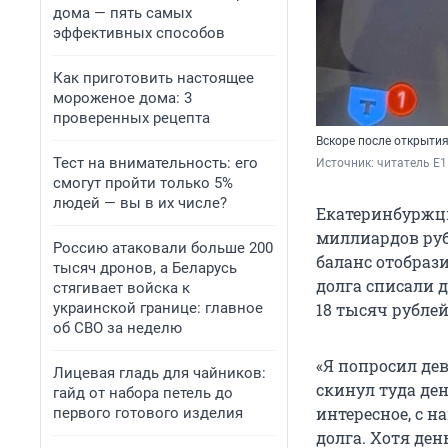
дома — пять самых
эффективных способов
Как приготовить настоящее
мороженое дома: 3
проверенных рецепта
Вскоре после открытия
Тест на внимательность: его
Источник: 
читатель E1
смогут пройти только 5%
людей — вы в их числе?
Екатеринбуржцы
миллиардов руб
Россию атаковали больше 200
баланс отобраз
тысяч дронов, а Беларусь
долга списали д
стягивает войска к
украинской границе: главное
18 тысяч рублей
об СВО за неделю
«Я попросил дев
Лицевая гладь для чайников:
скинул туда ден
гайд от набора петель до
интересное, с н
первого готового изделия
долга. Хотя ден