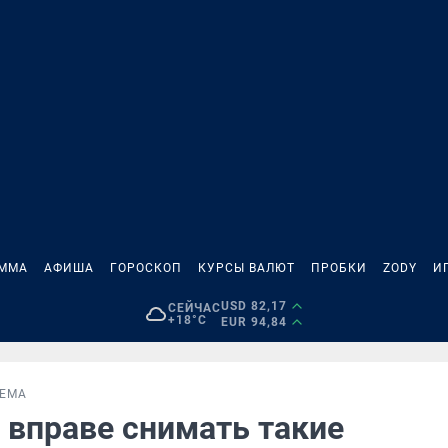
АММА
АФИША
ГОРОСКОП
КУРСЫ ВАЛЮТ
ПРОБКИ
ZODY
И
USD 82,17
СЕЙЧАС
+18°C
EUR 94,84
ЕМА
 вправе снимать такие