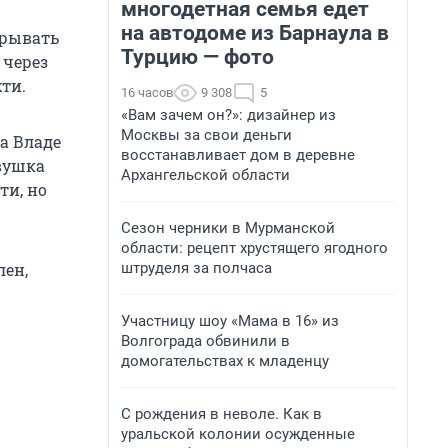
многодетная семья едет
на автодоме из Барнаула в
крывать
Турцию — фото
 через
хти.
16 часов
9 308
5
«Вам зачем он?»: дизайнер из
Москвы за свои деньги
а Владе
восстанавливает дом в деревне
евушка
Архангельской области
ти, но
Сезон черники в Мурманской
области: рецепт хрустящего ягодного
штруделя за полчаса
лен,
Участницу шоу «Мама в 16» из
Волгограда обвинили в
домогательствах к младенцу
С рождения в неволе. Как в
уральской колонии осужденные