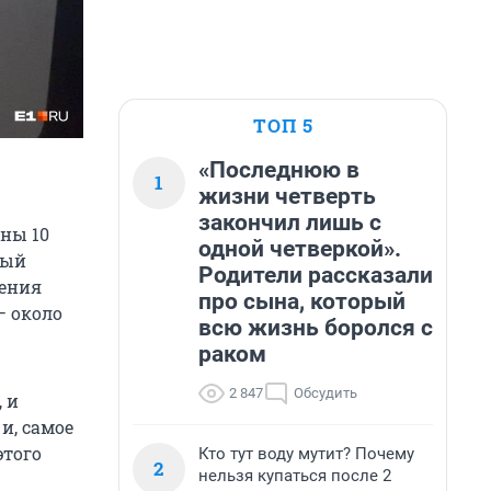
ТОП 5
«Последнюю в
1
жизни четверть
закончил лишь с
ны 10
одной четверкой».
ный
Родители рассказали
шения
про сына, который
— около
всю жизнь боролся с
раком
2 847
Обсудить
 и
и, самое
этого
Кто тут воду мутит? Почему
2
нельзя купаться после 2