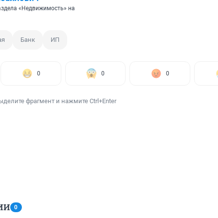
аздела «Недвижимость» на
ая
Банк
ИП
0
0
0
ыделите фрагмент и нажмите Ctrl+Enter
ИИ
0