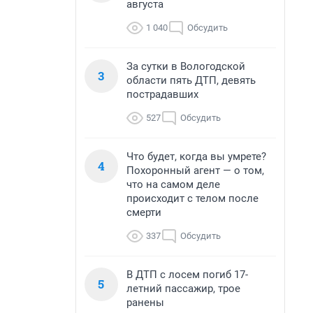
августа
1 040
Обсудить
За сутки в Вологодской
3
области пять ДТП, девять
пострадавших
527
Обсудить
Что будет, когда вы умрете?
4
Похоронный агент — о том,
что на самом деле
происходит с телом после
смерти
337
Обсудить
В ДТП с лосем погиб 17-
5
летний пассажир, трое
ранены