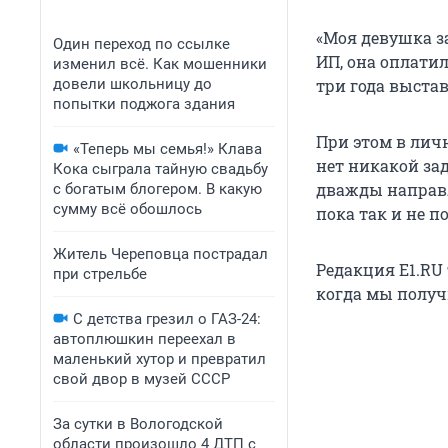
«Моя девушка за
Один переход по ссылке
ИП, она оплатил
изменил всё. Как мошенники
довели школьницу до
три года выстав
попытки поджога здания
При этом в лич
«Теперь мы семья!» Клава
нет никакой за
Кока сыграла тайную свадьбу
дважды направл
с богатым блогером. В какую
сумму всё обошлось
пока так и не п
Житель Череповца пострадал
Редакция E1.RU
при стрельбе
когда мы получ
С детства грезил о ГАЗ-24:
автоплюшкин переехал в
маленький хутор и превратил
свой двор в музей СССР
За сутки в Вологодской
области произошло 4 ДТП с