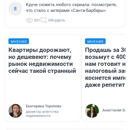
Круче сюжета любого сериала: посмотрите,
5
что стало с актерами «Санта-Барбары»
321
Обсудить
МНЕНИЕ
МНЕНИЕ
Квартиры дорожают,
Продашь за 300
но дешевеют: почему
возьмут с 4000
рынок недвижимости
нам готовит н
сейчас такой странный
налоговый зако
коснется импор
даже репетито
Екатерина Торопова
Анастасия Зав
директор агентства
недвижимости