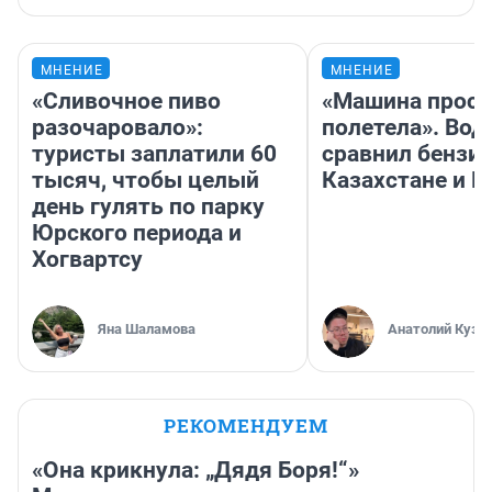
МНЕНИЕ
МНЕНИЕ
«Сливочное пиво
«Машина прост
разочаровало»:
полетела». Вод
туристы заплатили 60
сравнил бензин
тысяч, чтобы целый
Казахстане и Р
день гулять по парку
Юрского периода и
Хогвартсу
Яна Шаламова
Анатолий Кузн
РЕКОМЕНДУЕМ
«Она крикнула: „Дядя Боря!“»