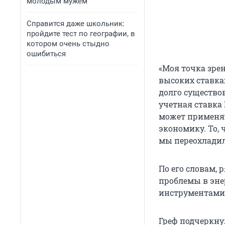
молодым мужем
Справится даже школьник:
пройдите тест по географии, в
котором очень стыдно
ошибиться
«Моя точка зре
высоких ставка
долго существов
учетная ставка 
может применят
экономику. То, 
мы переохладил
По его словам, 
проблемы в эне
инструментами
Греф подчеркну