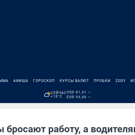
АММА
АФИША
ГОРОСКОП
КУРСЫ ВАЛЮТ
ПРОБКИ
ZODY
И
USD 81,41
СЕЙЧАС
+18°C
EUR 94,06
ы бросают работу, а водител