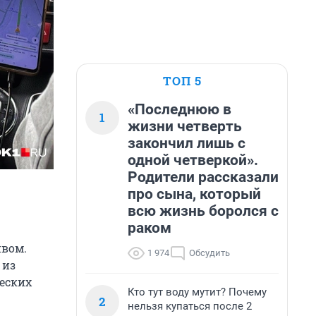
ТОП 5
«Последнюю в
1
жизни четверть
закончил лишь с
одной четверкой».
Родители рассказали
про сына, который
всю жизнь боролся с
раком
ивом.
1 974
Обсудить
 из
ческих
Кто тут воду мутит? Почему
2
нельзя купаться после 2