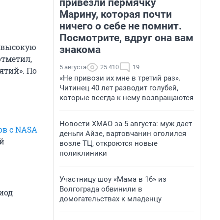
привезли пермячку
Марину, которая почти
ничего о себе не помнит.
Посмотрите, вдруг она вам
ь высокую
знакома
отметил,
5 августа
25 410
19
ятий». По
«Не привози их мне в третий раз».
Читинец 40 лет разводит голубей,
которые всегда к нему возвращаются
Новости ХМАО за 5 августа: муж дает
в с NASA
деньги Айзе, вартовчанин оголился
ой
возле ТЦ, откроются новые
поликлиники
Участницу шоу «Мама в 16» из
Волгограда обвинили в
иод
домогательствах к младенцу