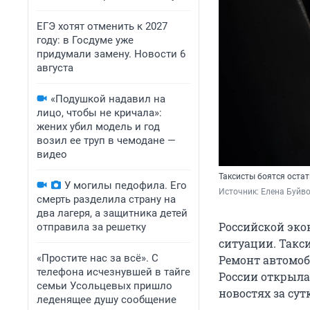
ЕГЭ хотят отменить к 2027
году: в Госдуме уже
придумали замену. Новости 6
августа
«Подушкой надавил на
лицо, чтобы не кричала»:
жених убил модель и год
возил ее труп в чемодане —
видео
Таксисты боятся остат
У могилы педофила. Его
Источник: 
Елена Буйв
смерть разделила страну на
два лагеря, а защитника детей
Российской эко
отправила за решетку
ситуации. Такс
«Простите нас за всё». С
Ремонт автомоби
телефона исчезнувшей в тайге
России открыла
семьи Усольцевых пришло
новостях за сут
леденящее душу сообщение