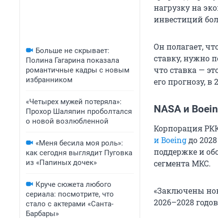
нагрузку на эко
инвестиций боле
Он полагает, ч
Больше не скрывает:
ставку, нужно 
Полина Гагарина показала
что ставка — э
романтичные кадры с новым
избранником
его прогнозу, в
«Четырех мужей потеряла»:
NASA и Boei
Прохор Шаляпин проболтался
о новой возлюбленной
Корпорация РК
и Boeing
до 2028
«Меня бесила моя роль»:
поддержке и об
как сегодня выглядит Пуговка
из «Папиных дочек»
сегмента МКС.
Круче сюжета любого
«Заключены но
сериала: посмотрите, что
2026–2028 годов
стало с актерами «Санта-
Барбары»