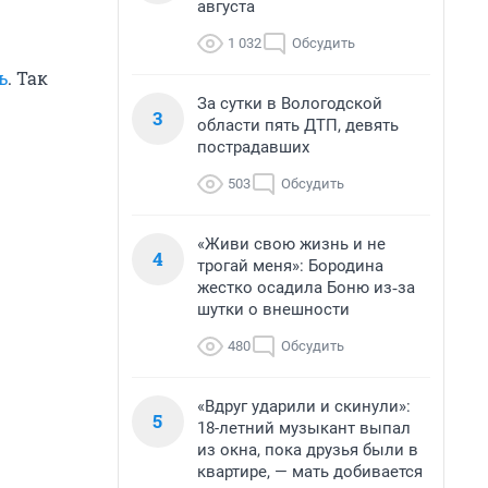
августа
1 032
Обсудить
ь
. Так
За сутки в Вологодской
3
области пять ДТП, девять
пострадавших
503
Обсудить
«Живи свою жизнь и не
4
трогай меня»: Бородина
жестко осадила Боню из‑за
шутки о внешности
480
Обсудить
«Вдруг ударили и скинули»:
5
18-летний музыкант выпал
из окна, пока друзья были в
квартире, — мать добивается