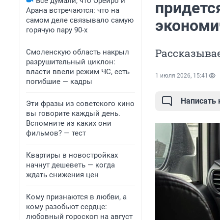
Все думали, что Орейро и
придетс
Арана встречаются: что на
самом деле связывало самую
экономи
горячую пару 90-х
Рассказывае
Смоленскую область накрыл
разрушительный циклон:
власти ввели режим ЧС, есть
1 июля 2026, 15:41
погибшие — кадры
Написать
Эти фразы из советского кино
вы говорите каждый день.
Вспомните из каких они
фильмов? — тест
Квартиры в новостройках
начнут дешеветь — когда
ждать снижения цен
Кому признаются в любви, а
кому разобьют сердце:
любовный гороскоп на август