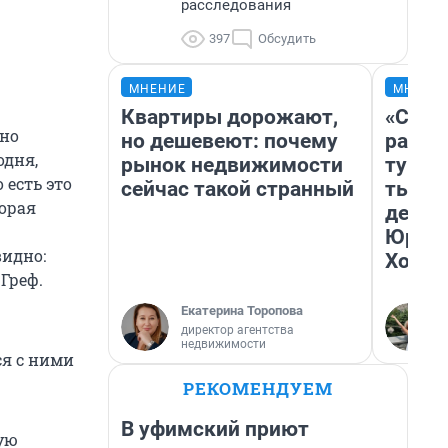
расследования
397
Обсудить
МНЕНИЕ
МНЕНИ
Квартиры дорожают,
«Слив
ьно
но дешевеют: почему
разоч
одня,
рынок недвижимости
турис
 есть это
сейчас такой странный
тысяч
торая
день 
Юрско
видно:
Хогва
Греф.
Екатерина Торопова
директор агентства
недвижимости
ся с ними
РЕКОМЕНДУЕМ
В уфимский приют
ную