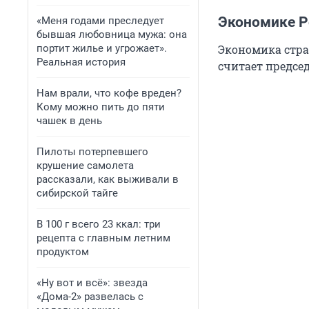
Экономике Р
«Меня годами преследует
бывшая любовница мужа: она
портит жилье и угрожает».
Экономика стра
Реальная история
считает предсе
Нам врали, что кофе вреден?
Кому можно пить до пяти
чашек в день
Пилоты потерпевшего
крушение самолета
рассказали, как выживали в
сибирской тайге
В 100 г всего 23 ккал: три
рецепта с главным летним
продуктом
«Ну вот и всё»: звезда
«Дома-2» развелась с