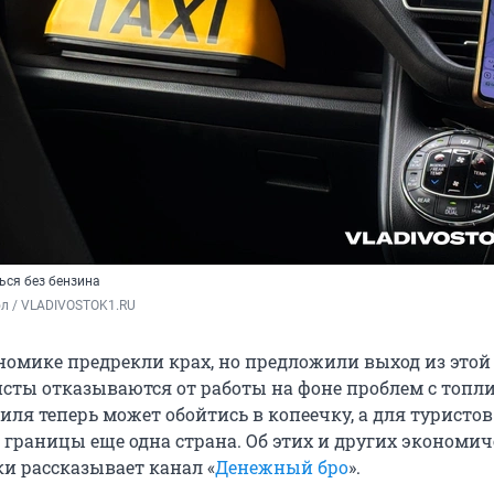
ься без бензина
ол / VLADIVOSTOK1.RU
номике предрекли крах, но предложили выход из этой
исты отказываются от работы на фоне проблем с топл
ля теперь может обойтись в копеечку, а для туристов
 границы еще одна страна. Об этих и других экономи
ки рассказывает канал «
Денежный бро
».