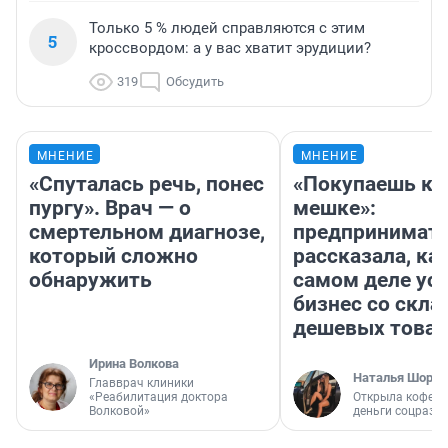
Только 5 % людей справляются с этим
5
кроссвордом: а у вас хватит эрудиции?
319
Обсудить
МНЕНИЕ
МНЕНИЕ
«Спуталась речь, понес
«Покупаешь ко
пургу». Врач — о
мешке»:
смертельном диагнозе,
предпринимат
который сложно
рассказала, как
обнаружить
самом деле ус
бизнес со скл
дешевых това
Ирина Волкова
Наталья Шорох
Главврач клиники
«Реабилитация доктора
Открыла кофейн
Волковой»
деньги соцразв