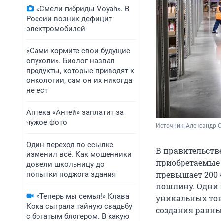
«Смели гибриды Voyah». В
России возник дефицит
электромобилей
«Сами кормите свои будущие
опухоли». Биолог назвал
продукты, которые приводят к
онкологии, сам он их никогда
не ест
Аптека «Антей» заплатит за
чужое фото
Источник: 
Александр 
Один переход по ссылке
В правительств
изменил всё. Как мошенники
приобретаемые 
довели школьницу до
превышает
200 
попытки поджога здания
пошлину. Одни 
«Теперь мы семья!» Клава
уникальных тов
Кока сыграла тайную свадьбу
создания равны
с богатым блогером. В какую