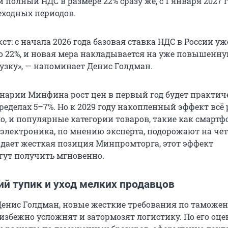
и полный НДС в размере 22% сразу же, с 1 января 2027 г
еходных периодов.
т: с начала 2026 года базовая ставка НДС в России уж
до 22%, и новая мера накладывается на уже повышенн
узку», — напоминает Денис Голдман.
нарии Минфина рост цен в первый год будет практич
ределах 5–7%. Но к 2029 году накопленный эффект всё
ло, и популярные категории товаров, такие как смартф
 электроника, по мнению эксперта, подорожают на чет
адает жесткая позиция Минпромторга, этот эффект
гут получить мгновенно.
ий тупик и уход мелких продавцов
Денис Голдман, новые жесткие требования по таможе
збежно усложнят и затормозят логистику. По его оце