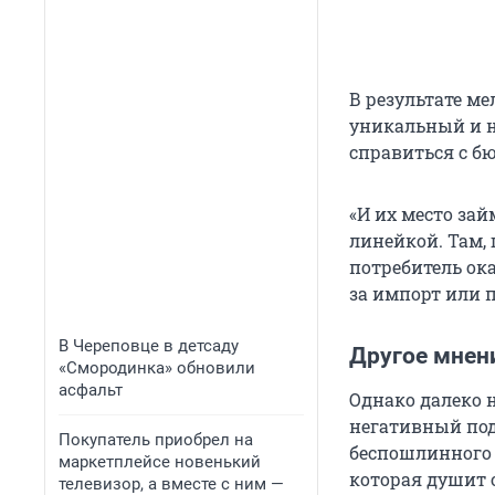
В результате м
уникальный и н
справиться с б
«И их место за
линейкой. Там, 
потребитель ок
за импорт или 
В Череповце в детсаду
Другое мнен
«Смородинка» обновили
асфальт
Однако далеко 
негативный под
Покупатель приобрел на
беспошлинного в
маркетплейсе новенький
которая душит 
телевизор, а вместе с ним —