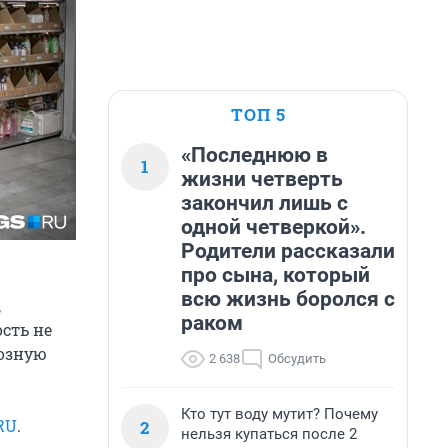
ТОП 5
«Последнюю в
1
жизни четверть
закончил лишь с
одной четверкой».
Родители рассказали
про сына, который
всю жизнь боролся с
,
раком
сть не
возную
2 638
Обсудить
Кто тут воду мутит? Почему
RU
.
2
нельзя купаться после 2