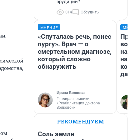
эрудиции?
314
Обсудить
МНЕНИЕ
МНЕНИ
ан
,
«Спуталась речь, понес
Прода
пургу». Врач — о
возьм
смертельном диагнозе,
нам г
который сложно
налог
ссической
обнаружить
косне
едомства,
даже 
Ирина Волкова
Главврач клиники
«Реабилитация доктора
Волковой»
РЕКОМЕНДУЕМ
гом
Соль земли