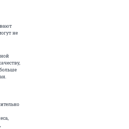
ивают
огут не
нной
качеству,
 больше
ан.
чительно
еса,
,