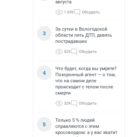
августа
1 039
Обсудить
За сутки в Вологодской
3
области пять ДТП, девять
пострадавших
525
Обсудить
Что будет, когда вы умрете?
4
Похоронный агент — о том,
что на самом деле
происходит с телом после
смерти
329
Обсудить
Только 5 % людей
5
справляются с этим
кроссвордом: а у вас хватит