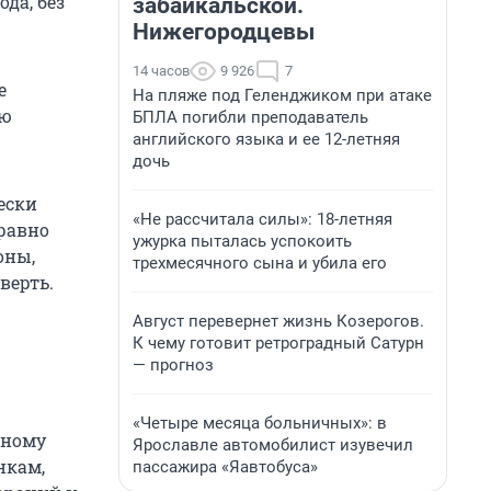
ода, без
забайкальской.
Нижегородцевы
14 часов
9 926
7
е
На пляже под Геленджиком при атаке
ую
БПЛА погибли преподаватель
английского языка и ее 12-летняя
дочь
ески
«Не рассчитала силы»: 18-летняя
 равно
ужурка пыталась успокоить
оны,
трехмесячного сына и убила его
верть.
Август перевернет жизнь Козерогов.
К чему готовит ретроградный Сатурн
— прогноз
«Четыре месяца больничных»: в
нному
Ярославле автомобилист изувечил
нкам,
пассажира «Яавтобуса»