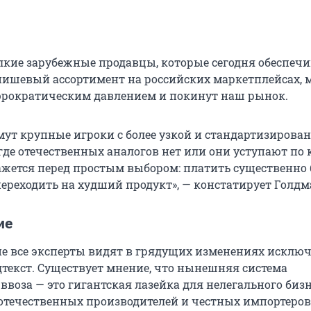
елкие зарубежные продавцы, которые сегодня обеспеч
ишевый ассортимент на российских маркетплейсах, м
юрократическим давлением и покинут наш рынок.
ймут крупные игроки с более узкой и стандартизирова
где отечественных аналогов нет или они уступают по 
ажется перед простым выбором: платить существенно
переходить на худший продукт», — констатирует Голдм
ие
не все эксперты видят в грядущих изменениях исклю
текст. Существует мнение, что нынешняя система
воза — это гигантская лазейка для нелегального бизн
отечественных производителей и честных импортеров