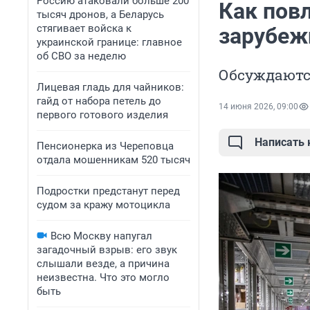
Россию атаковали больше 200
Как пов
тысяч дронов, а Беларусь
стягивает войска к
зарубеж
украинской границе: главное
об СВО за неделю
Обсуждаютс
Лицевая гладь для чайников:
гайд от набора петель до
14 июня 2026, 09:00
первого готового изделия
Написать
Пенсионерка из Череповца
отдала мошенникам 520 тысяч
Подростки предстанут перед
судом за кражу мотоцикла
Всю Москву напугал
загадочный взрыв: его звук
слышали везде, а причина
неизвестна. Что это могло
быть