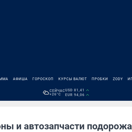
АММА
АФИША
ГОРОСКОП
КУРСЫ ВАЛЮТ
ПРОБКИ
ZODY
И
USD 81,41
СЕЙЧАС
+26°C
EUR 94,06
ны и автозапчасти подорож