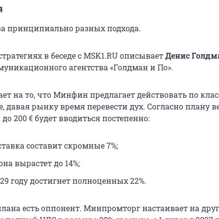
я
а принципиально разных подхода.
стратегиях в беседе с MSK1.RU описывает
Денис Голдм
муникационного агентства «Голдман и По».
ает на то, что Минфин предлагает действовать по кла
, давая рынку время перевести дух. Согласно плану в
 до
200 €
будет вводиться постепенно:
 ставка составит скромные 7%;
 она вырастет до 14%;
029 году достигнет полноценных 22%.
 плана есть оппонент. Минпромторг настаивает на дру