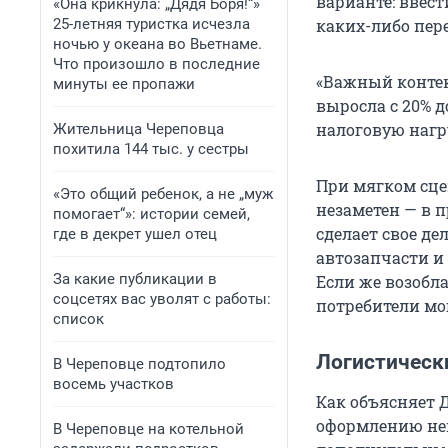
варианте: ввест
«Она крикнула: „Дядя Боря!“»
25-летняя туристка исчезла
каких-либо пер
ночью у океана во Вьетнаме.
Что произошло в последние
«Важный контекс
минуты ее пропажи
выросла с 20% 
налоговую нагр
Жительница Череповца
похитила 144 тыс. у сестры
При мягком сце
«Это общий ребенок, а не „муж
незаметен — в п
помогает“»: истории семей,
сделает свое де
где в декрет ушел отец
автозапчасти и
За какие публикации в
Если же возобл
соцсетях вас уволят с работы:
потребители мо
список
Логистическ
В Череповце подтопило
восемь участков
Как объясняет 
оформлению неи
В Череповце на котельной