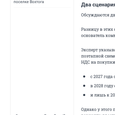
поселке Вохтога
Два сценари
Обсуждаются дв
Разницу в этих 
основатель ком
Эксперт указыв
поэтапной схеме
НДС на покупки
с 2027 года
в 2028 году
и лишь к 2
Однако у этого