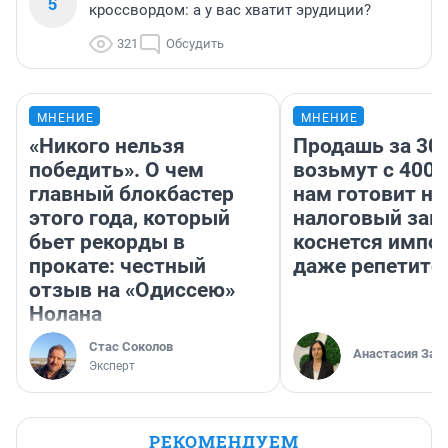
5
кроссвордом: а у вас хватит эрудиции?
321
Обсудить
МНЕНИЕ
МНЕНИЕ
«Никого нельзя
Продашь за 300
победить». О чем
возьмут с 4000
главный блокбастер
нам готовит н
этого года, который
налоговый зако
бьет рекорды в
коснется импор
прокате: честный
даже репетито
отзыв на «Одиссею»
Нолана
Стас Соколов
Анастасия Зав
Эксперт
РЕКОМЕНДУЕМ