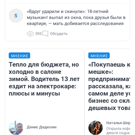
«Вдруг ударили и скинули»: 18-летний
5
музыкант выпал из окна, пока друзья были в
квартире, — мать добивается расследования
393
Обсудить
МНЕНИЕ
МНЕНИЕ
Тепло для бюджета, но
«Покупаешь ко
холодно в салоне
мешке»:
зимой. Водитель 13 лет
предпринимат
ездит на электрокаре:
рассказала, как
плюсы и минусы
самом деле ус
бизнес со скл
дешевых това
Наталья Шорох
Денис Дедюхин
Открыла кофейн
деньги соцразв