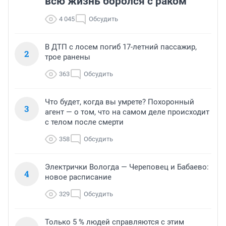
всю жизнь боролся с раком
4 045
Обсудить
В ДТП с лосем погиб 17-летний пассажир,
2
трое ранены
363
Обсудить
Что будет, когда вы умрете? Похоронный
3
агент — о том, что на самом деле происходит
с телом после смерти
358
Обсудить
Электрички Вологда — Череповец и Бабаево:
4
новое расписание
329
Обсудить
Только 5 % людей справляются с этим