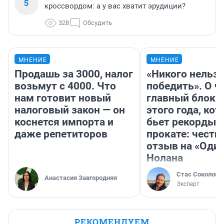
5
кроссвордом: а у вас хватит эрудиции?
328
Обсудить
МНЕНИЕ
МНЕНИЕ
Продашь за 3000, налог
«Никого нельз
возьмут с 4000. Что
победить». О ч
нам готовит новый
главный блокб
налоговый закон — он
этого года, ко
коснется импорта и
бьет рекорды 
даже репетиторов
прокате: честн
отзыв на «Оди
Нолана
Стас Соколов
Анастасия Завгородняя
Эксперт
РЕКОМЕНДУЕМ