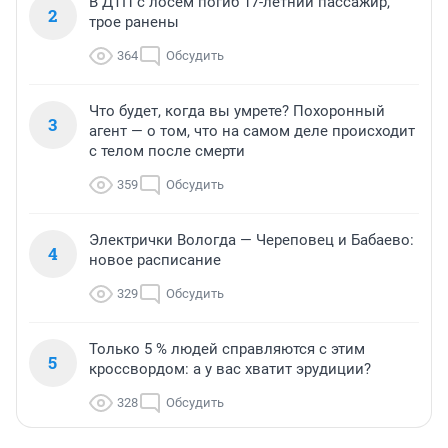
В ДТП с лосем погиб 17-летний пассажир,
2
трое ранены
364
Обсудить
Что будет, когда вы умрете? Похоронный
3
агент — о том, что на самом деле происходит
с телом после смерти
359
Обсудить
Электрички Вологда — Череповец и Бабаево:
4
новое расписание
329
Обсудить
Только 5 % людей справляются с этим
5
кроссвордом: а у вас хватит эрудиции?
328
Обсудить