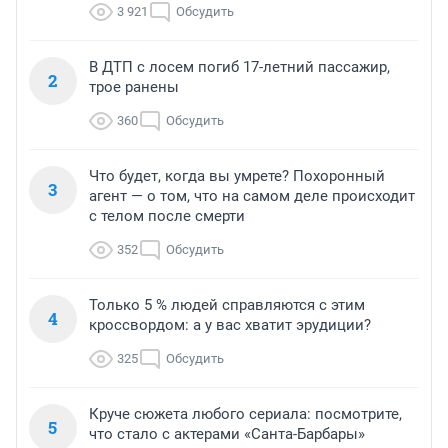
3 921
Обсудить
В ДТП с лосем погиб 17-летний пассажир,
2
трое ранены
360
Обсудить
Что будет, когда вы умрете? Похоронный
3
агент — о том, что на самом деле происходит
с телом после смерти
352
Обсудить
Только 5 % людей справляются с этим
4
кроссвордом: а у вас хватит эрудиции?
325
Обсудить
Круче сюжета любого сериала: посмотрите,
5
что стало с актерами «Санта-Барбары»