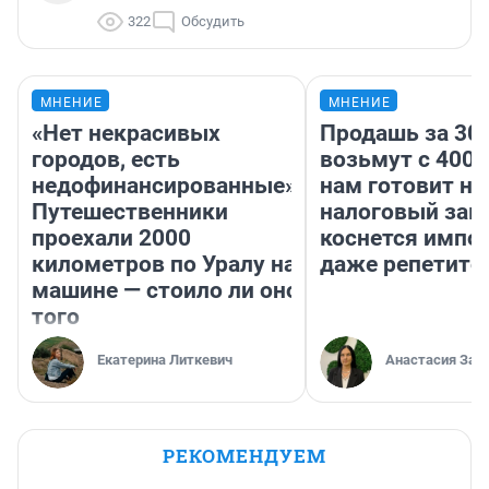
322
Обсудить
МНЕНИЕ
МНЕНИЕ
«Нет некрасивых
Продашь за 300
городов, есть
возьмут с 4000
недофинансированные».
нам готовит н
Путешественники
налоговый зако
проехали 2000
коснется импор
километров по Уралу на
даже репетито
машине — стоило ли оно
того
Екатерина Литкевич
Анастасия Зав
РЕКОМЕНДУЕМ