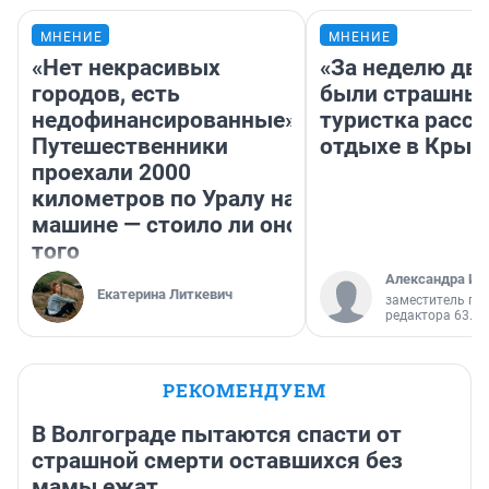
МНЕНИЕ
МНЕНИЕ
«Нет некрасивых
«За неделю две
городов, есть
были страшные
недофинансированные».
туристка расск
Путешественники
отдыхе в Крым
проехали 2000
километров по Уралу на
машине — стоило ли оно
того
Александра Ис
Екатерина Литкевич
заместитель гл
редактора 63.RU
РЕКОМЕНДУЕМ
В Волгограде пытаются спасти от
страшной смерти оставшихся без
мамы ежат