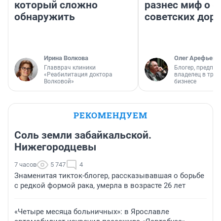
который сложно
разнес миф о 
обнаружить
советских доро
Ирина Волкова
Олег Арефьев
Главврач клиники
Блогер, предпри
«Реабилитация доктора
владелец в тра
Волковой»
бизнесе
РЕКОМЕНДУЕМ
Соль земли забайкальской.
Нижегородцевы
7 часов
5 747
4
Знаменитая тикток-блогер, рассказывавшая о борьбе
с редкой формой рака, умерла в возрасте 26 лет
«Четыре месяца больничных»: в Ярославле