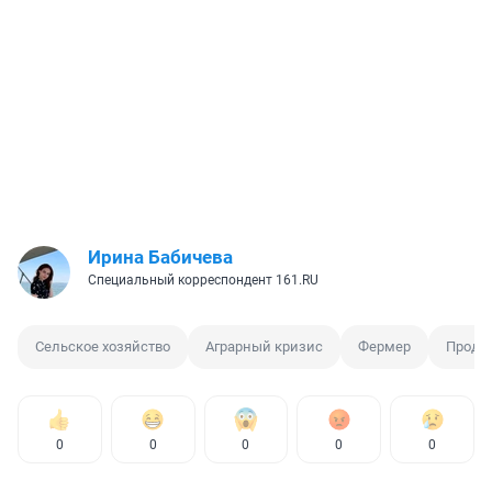
Ирина Бабичева
Специальный корреспондент 161.RU
Сельское хозяйство
Аграрный кризис
Фермер
Продо
0
0
0
0
0