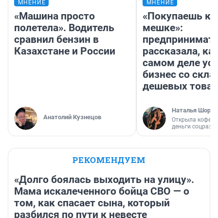
МНЕНИЕ
МНЕНИЕ
«Машина просто
«Покупаешь ко
полетела». Водитель
мешке»:
сравнил бензин в
предпринимат
Казахстане и России
рассказала, как
самом деле ус
бизнес со скл
дешевых това
Наталья Шорох
Анатолий Кузнецов
Открыла кофейн
деньги соцразв
РЕКОМЕНДУЕМ
«Долго боялась выходить на улицу».
Мама искалеченного бойца СВО — о
том, как спасает сына, который
разбился по пути к невесте