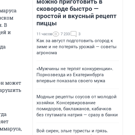
можно приготовить в
сковороде быстро —
ммаруса
простой и вкусный рецепт
овском
пиццы
. В
дей и
11 часов
7 233
3
Как за август подготовить огород к
ода
зиме и не потерять урожай — советы
агронома
«Мужчины не терпят конкуренции».
Порнозвезда из Екатеринбурга
впервые показала своего мужа
он может
нарушить
Модные рецепты соусов от молодой
хозяйки. Консервирование
помидоров, баклажанов, кабачков
гда
без глутамата натрия — сразу в банки
няет
ммаруса,
Вой сирен, злые туристы и грязь.