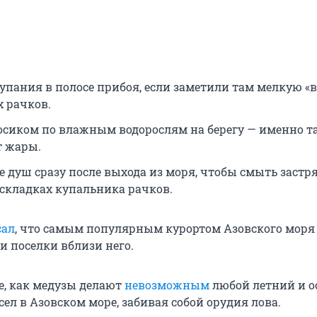
упания в полосе прибоя, если заметили там мелкую «в
 рачков.
босиком по влажным водорослям на берегу — именно т
т жары.
е душ сразу после выхода из моря, чтобы смыть застр
 складках купальника рачков.
сал
, что самым популярным курортом Азовского моря 
и поселки вблизи него.
е, как медузы делают
невозможным
любой летний и о
л в Азовском море, забивая собой орудия лова.