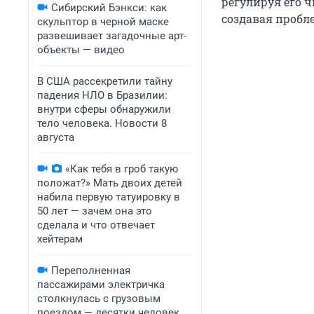
регулируя его ч
Сибирский Бэнкси: как
создавая пробл
скульптор в черной маске
развешивает загадочные арт-
объекты — видео
В США рассекретили тайну
падения НЛО в Бразилии:
внутри сферы обнаружили
тело человека. Новости 8
августа
«Как тебя в гроб такую
положат?» Мать двоих детей
набила первую татуировку в
50 лет — зачем она это
сделала и что отвечает
хейтерам
Переполненная
пассажирами электричка
столкнулась с грузовым
поездом — десятки человек