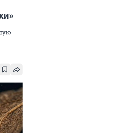
хи»
нную