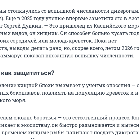
, мы столкнулись со вспышкой численности дикерога
). Еще в 2025 году ученые впервые заметили его в Аз
т Сергей Дудкин. — Это пришелец из Каспийского моря
ных видов, он хищник. Он способен больно кусать лю
оих сородичей или молодь креветок. Пока нет
тв, выводы делать рано, но, скорее всего, летом 2026 г
аммарус показал внезапную вспышку численности.
 как защититься?
ление хищной блохи вызывает у ученых опасения — 
ых бокоплавов, повлиять на популяцию креветок и 
кого моря.
елем сложно бороться — это естественный процесс. Ко
икает в экосистему, он быстро размножается и вытес
о временем хищные рыбы начинают поедать дикерога