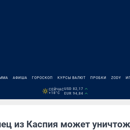
АММА
АФИША
ГОРОСКОП
КУРСЫ ВАЛЮТ
ПРОБКИ
ZODY
И
USD 82,17
СЕЙЧАС
+18°C
EUR 94,84
ец из Каспия может уничтож