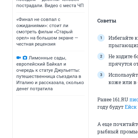
пострадали. Видео с места ЧП
«Финал не совпал с
Советы
ожиданиями»: стоит ли
смотреть фильм «Старый
Избегайте к
орел» на большом экране —
честная рецензия
прыгающих
Не ходите 
Лимонные сады,
прячутся о
европейский Байкал и
очередь к статуе Джульетты:
Используйт
путешественница съездила в
коже или в
Италию и рассказала, сколько
денег потратила
Ранее 161.RU
пи
году будут
Ейск
А еще почитайт
рыбный промысе