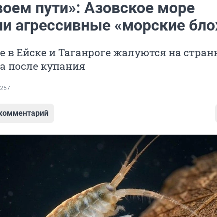
воем пути»: Азовское море
ли агрессивные «морские бло
 в Ейске и Таганроге жалуются на стра
а после купания
257
 комментарий