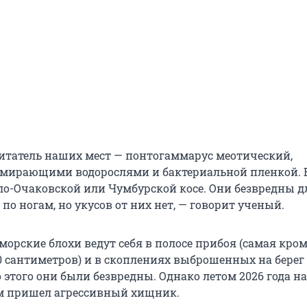
татель наших мест — понтогаммарус меотический,
мирающими водорослями и бактериальной пленкой. Е
о-Очаковской или Чумбурской косе. Они безвредны д
по ногам, но укусов от них нет, — говорит ученый.
морские блохи ведут себя в полосе прибоя (самая кро
30 сантиметров) и в скоплениях выброшенных на берег
о этого они были безвредны. Однако летом 2026 года н
 пришел агрессивный хищник.