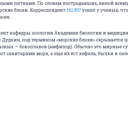
ыми пятнами. По словам пострадавших, виной всему
ские блохи. Корреспондент
161.RU
узнал у ученых, что
асен.
цент кафедры зоологии Академии биологии и медиц
й Дудкин, под термином «морские блохи» скрывается ц
азных — бокоплавов (амфипод). Обычно это мирные су
т санитарами моря, а еще их ест кефаль, бычки и пел