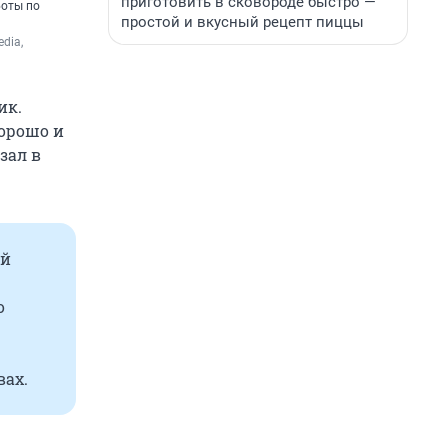
приготовить в сковороде быстро —
боты по
простой и вкусный рецепт пиццы
ia, 
ик.
хорошо и
зал в
ой
о
вах.