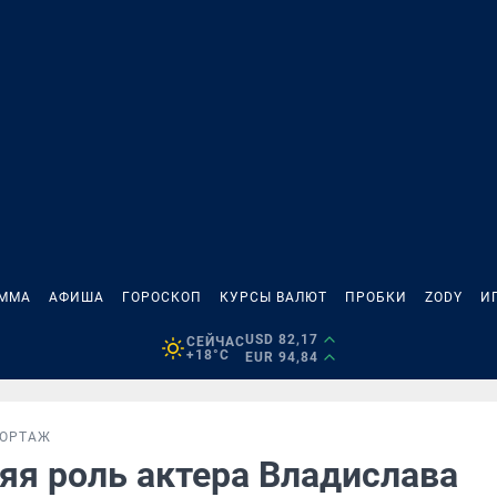
АММА
АФИША
ГОРОСКОП
КУРСЫ ВАЛЮТ
ПРОБКИ
ZODY
И
USD 82,17
СЕЙЧАС
+18°C
EUR 94,84
ПОРТАЖ
яя роль актера Владислава