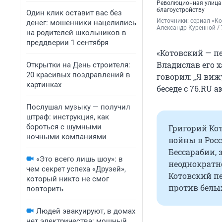
Революционная улица —
благоустройству
Один клик оставит вас без
Источники: 
сериал «Ко
денег: мошенники нацелились
Александр Куренной / 
на родителей школьников в
преддверии 1 сентября
«Котовский — п
Владислав его х
Открытки на День строителя:
20 красивых поздравлений в
говорил: „Я виж
картинках
беседе с 76.RU 
Послушал музыку — получил
штраф: инструкция, как
бороться с шумными
Григорий Кот
ночными компаниями
войны в Росс
Бессарабии, 
«Это всего лишь шоу»: в
неоднократно
чем секрет успеха «Друзей»,
Котовский п
который никто не смог
против белых
повторить
Людей эвакуируют, в домах
нет электричества: мощный