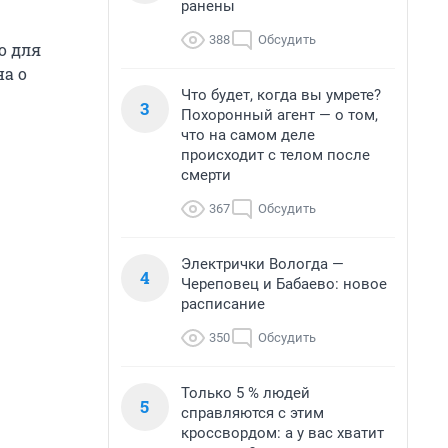
ранены
388
Обсудить
о для
на о
Что будет, когда вы умрете?
3
Похоронный агент — о том,
что на самом деле
происходит с телом после
смерти
367
Обсудить
Электрички Вологда —
4
Череповец и Бабаево: новое
расписание
350
Обсудить
Только 5 % людей
5
справляются с этим
кроссвордом: а у вас хватит