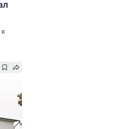
ал
 к