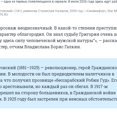
 одна из первых, появляющихся в сериале. В июле 2026 года здесь идут ра
товский» (18+), режиссер Станислав Назиров, 2009 год / «Синемафор», Star Med
76.RU
ерсонаж неоднозначный. В какой-то степени преступн
арактер облагородил. Он знал судьбу Григория очень 
у здесь силу человеческой мужской натуры“», — расска
актер, отчим Владислава Борис Галкин.
овский (1881–1925) — революционер, герой Гражданск
ии. В молодости он был предводителем налетчиков в
за что получил прозвище «бессарабский Робин Гуд». Ег
 арестовывали, но каждый раз он сбегал. В 1917-м
ерешел на сторону большевиков, в Гражданской войне
. В 1925 году был застрелен при неясных обстоятельст