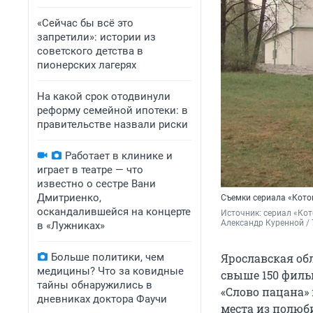
«Сейчас бы всё это
запретили»: истории из
советского детства в
пионерских лагерях
На какой срок отодвинули
реформу семейной ипотеки: в
правительстве назвали риски
Работает в клинике и
играет в театре — что
известно о сестре Вани
Дмитриенко,
Съемки сериала «Кото
оскандалившейся на концерте
Источник: 
сериал «Кот
Александр Куренной / 
в «Лужниках»
Больше политики, чем
Ярославская об
медицины? Что за ковидные
свыше 150 фильм
тайны обнаружились в
«Слово пацана» 
дневниках доктора Фаучи
места из полю