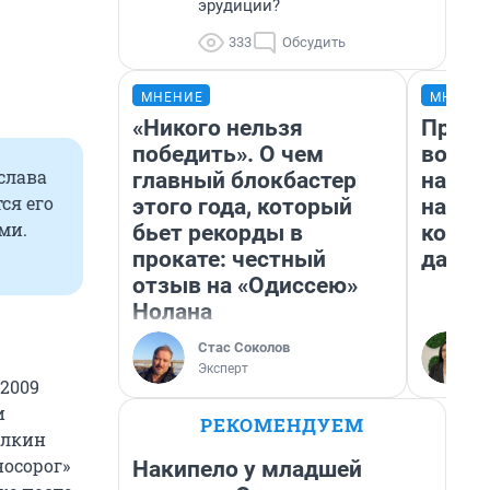
эрудиции?
333
Обсудить
МНЕНИЕ
МНЕНИ
«Никого нельзя
Прода
победить». О чем
возьм
слава
главный блокбастер
нам г
ся его
этого года, который
налог
ми.
бьет рекорды в
косне
прокате: честный
даже 
отзыв на «Одиссею»
Нолана
Стас Соколов
Эксперт
 2009
и
РЕКОМЕНДУЕМ
алкин
носорог»
Накипело у младшей