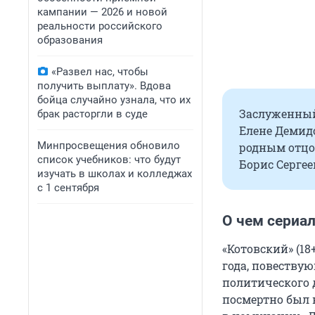
кампании — 2026 и новой
реальности российского
образования
«Развел нас, чтобы
получить выплату». Вдова
бойца случайно узнала, что их
Заслуженный
брак расторгли в суде
Елене Демидо
Минпросвещения обновило
родным отцо
список учебников: что будут
Борис Серге
изучать в школах и колледжах
с 1 сентября
О чем сериа
«Котовский» (18
года, повествую
политического д
посмертно был 