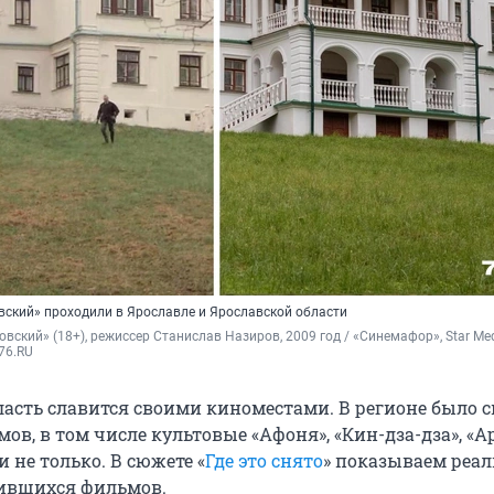
вский» проходили в Ярославле и Ярославской области
овский» (18+), режиссер Станислав Назиров, 2009 год / «Синемафор», Star Medi
76.RU
ласть славится своими киноместами. В регионе было 
ов, в том числе культовые «Афоня», «Кин-дза-дза», «А
и не только. В сюжете «
Где это снято
» показываем реа
бившихся фильмов.