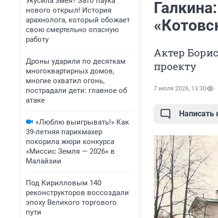
Укусила змея? Зато паука
Галкина:
нового открыл! История
арахнолога, который обожает
«Котовс
свою смертельно опасную
работу
Актер Борис
Дроны ударили по десяткам
проекту
многоквартирных домов,
многие охватил огонь,
7 июля 2026, 13:30
пострадали дети: главное об
атаке
Написать
«Люблю выигрывать!» Как
39-летняя парикмахер
покорила жюри конкурса
«Миссис Земля — 2026» в
Малайзии
Под Кирилловым 140
реконструкторов воссоздали
эпоху Великого торгового
пути