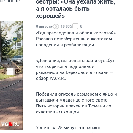
же после
сестры: «Она уехала жить,
а я осталась быть
хорошей»
8 августа
18 835
8
«Год преследовал и облил кислотой».
Рассказ петербурженки о жестоком
нападении и реабилитации
«Девчонки, вы испытываете судьбу»:
что творится в подпольной
рюмочной на Березовой в Рязани —
обзор YA62.RU
Победили опухоль размером с яйцо и
вытащили младенца с того света.
Пять историй врачей из Тюмени со
счастливым концом
Успеть за 25 минут: что можно