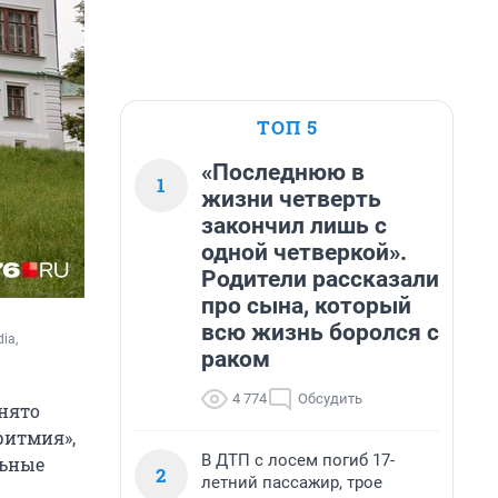
ТОП 5
«Последнюю в
1
жизни четверть
закончил лишь с
одной четверкой».
Родители рассказали
про сына, который
всю жизнь боролся с
a, 
раком
4 774
Обсудить
снято
ритмия»,
В ДТП с лосем погиб 17-
льные
2
летний пассажир, трое