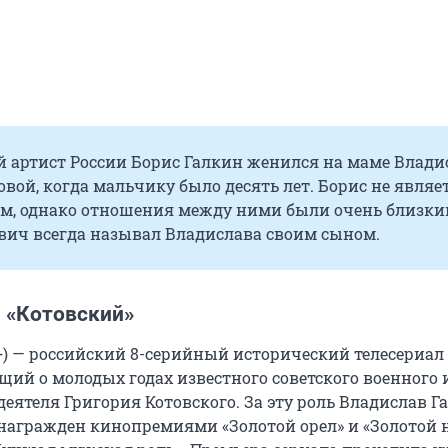
 артист России Борис Галкин женился на маме Влади
вой, когда мальчику было десять лет. Борис не являет
м, однако отношения между ними были очень близки
евич всегда называл Владислава своим сыном.
л «Котовский»
+) — российский 8-серийный исторический телесериал
щий о молодых годах известного советского военного 
еятеля Григория Котовского. За эту роль Владислав Г
награжден кинопремиями «Золотой орел» и «Золотой 