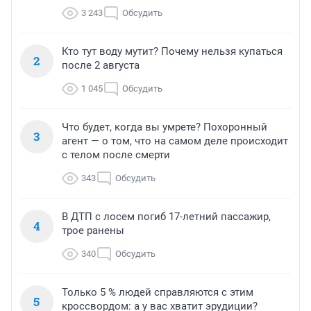
3 243
Обсудить
Кто тут воду мутит? Почему нельзя купаться
2
после 2 августа
1 045
Обсудить
Что будет, когда вы умрете? Похоронный
3
агент — о том, что на самом деле происходит
с телом после смерти
343
Обсудить
В ДТП с лосем погиб 17-летний пассажир,
4
трое ранены
340
Обсудить
Только 5 % людей справляются с этим
5
кроссвордом: а у вас хватит эрудиции?