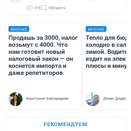
319
Обсудить
МНЕНИЕ
МНЕНИЕ
Продашь за 3000, налог
Тепло для бюд
возьмут с 4000. Что
холодно в сало
нам готовит новый
зимой. Водител
налоговый закон — он
ездит на элект
коснется импорта и
плюсы и мину
даже репетиторов
Анастасия Завгородняя
Денис Дедюхи
РЕКОМЕНДУЕМ