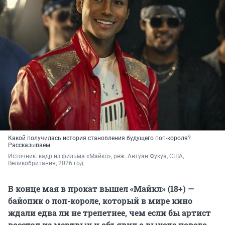
Какой получилась история становления будущего поп-короля?
Рассказываем
Источник: 
кадр из фильма «Майкл», реж. Антуан Фукуа, США, 
Великобритания, 2026 год
В конце мая в прокат вышел «Майкл» (18+) —
байопик о поп-короле, который в мире кино
ждали едва ли не трепетнее, чем если бы артист
восстал из мертвых и объявил о выходе нового