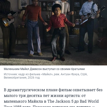
Маленьким Майкл Джексон выступал со своими братьями
Источник: 
кадр из фильма «Майкл», реж. Антуан Фукуа, США, 
Великобритания, 2026 год
В драматургическом плане фильм охватывает без
малого три десятка лет жизни артиста: от
маленького Майкла в The Jackson 5 до
Bad World
Tour 1988 года. Показана история его детства —