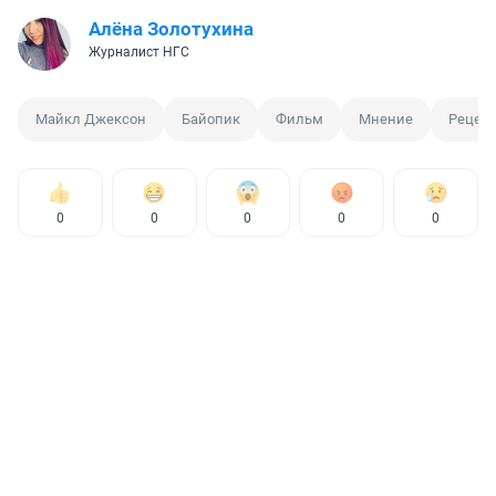
Алёна Золотухина
Журналист НГС
Майкл Джексон
Байопик
Фильм
Мнение
Рецен
0
0
0
0
0