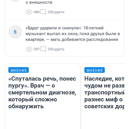
о внешности
480
Обсудить
«Вдруг ударили и скинули»: 18-летний
5
музыкант выпал из окна, пока друзья были в
квартире, — мать добивается расследования
397
Обсудить
МНЕНИЕ
МНЕНИЕ
«Спуталась речь, понес
Наследие, кото
пургу». Врач — о
чудом не разва
смертельном диагнозе,
транспортный 
который сложно
разнес миф о 
обнаружить
советских доро