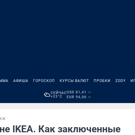
АММА
АФИША
ГОРОСКОП
КУРСЫ ВАЛЮТ
ПРОБКИ
ZODY
И
USD 81,41
СЕЙЧАС
+23°C
EUR 94,06
ТАЖ
 не IKEA. Как заключенные