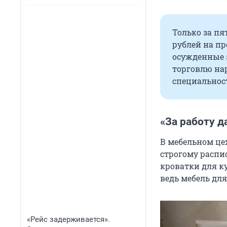
Только за пя
рублей на пр
осужденные 
торговлю на
специальнос
«За работу д
В мебельном цех
строгому распи
кроватки для ку
ведь мебель для
«Рейс задерживается».