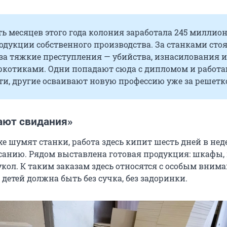
ть месяцев этого года колония заработала 245 миллио
одукции собственного производства. За станками сто
за тяжкие преступления — убийства, изнасилования и
ркотиками. Одни попадают сюда с дипломом и работа
ти, другие осваивают новую профессию уже за решетк
ают свидания»
е шумят станки, работа здесь кипит шесть дней в нед
санию. Рядом выставлена готовая продукция: шкафы,
кол. К таким заказам здесь относятся с особым вним
 детей должна быть без сучка, без задоринки.