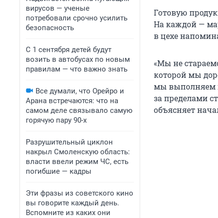
вирусов — ученые
Готовую продук
потребовали срочно усилить
На каждой — ма
безопасность
в цехе напомина
С 1 сентября детей будут
возить в автобусах по новым
«Мы не стараемс
правилам — что важно знать
которой мы дор
мы выполняем г
Все думали, что Орейро и
за пределами ст
Арана встречаются: что на
объясняет нача
самом деле связывало самую
горячую пару 90-х
Разрушительный циклон
накрыл Смоленскую область:
власти ввели режим ЧС, есть
погибшие — кадры
Эти фразы из советского кино
вы говорите каждый день.
Вспомните из каких они