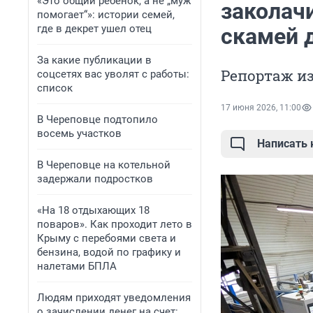
«Это общий ребенок, а не „муж
заколач
помогает“»: истории семей,
где в декрет ушел отец
скамей 
За какие публикации в
Репортаж и
соцсетях вас уволят с работы:
список
17 июня 2026, 11:00
В Череповце подтопило
восемь участков
Написать
В Череповце на котельной
задержали подростков
«На 18 отдыхающих 18
поваров». Как проходит лето в
Крыму с перебоями света и
бензина, водой по графику и
налетами БПЛА
Людям приходят уведомления
о зачислении денег на счет: