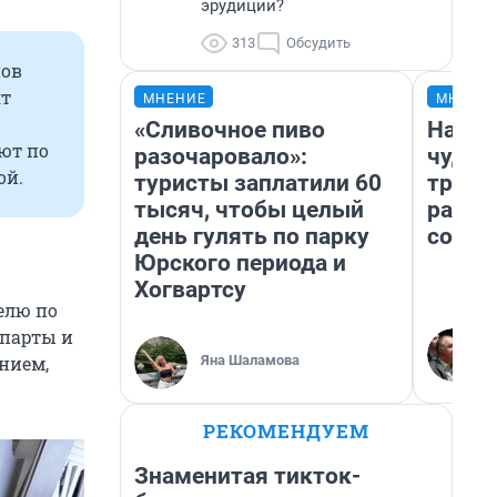
эрудиции?
313
Обсудить
нов
ят
МНЕНИЕ
МНЕНИ
«Сливочное пиво
Насле
ют по
разочаровало»:
чудом
ой.
туристы заплатили 60
транс
тысяч, чтобы целый
разне
день гулять по парку
совет
Юрского периода и
Хогвартсу
елю по
 парты и
Яна Шаламова
анием,
РЕКОМЕНДУЕМ
Знаменитая тикток-