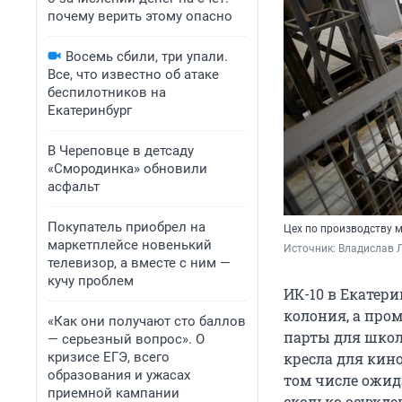
почему верить этому опасно
Восемь сбили, три упали.
Все, что известно об атаке
беспилотников на
Екатеринбург
В Череповце в детсаду
«Смородинка» обновили
асфальт
Покупатель приобрел на
Цех по производству 
маркетплейсе новенький
Источник: 
Владислав Л
телевизор, а вместе с ним —
кучу проблем
ИК-10 в Екатери
колония, а про
«Как они получают сто баллов
парты для школ
— серьезный вопрос». О
кризисе ЕГЭ, всего
кресла для кино
образования и ужасах
том числе ожид
приемной кампании
сколько осужде