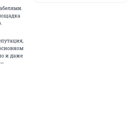
абелями.
площадка
.
епутация,
 основном
но и даже
 —