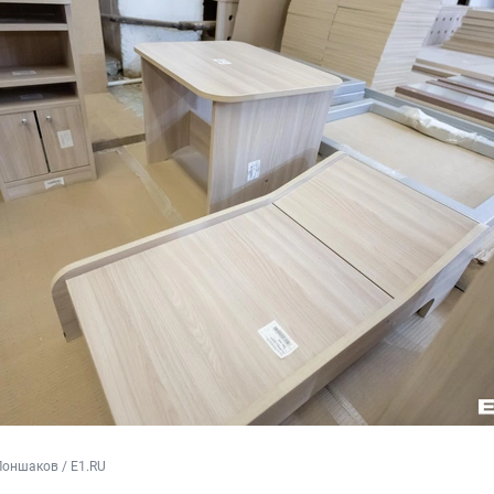
оншаков / E1.RU 