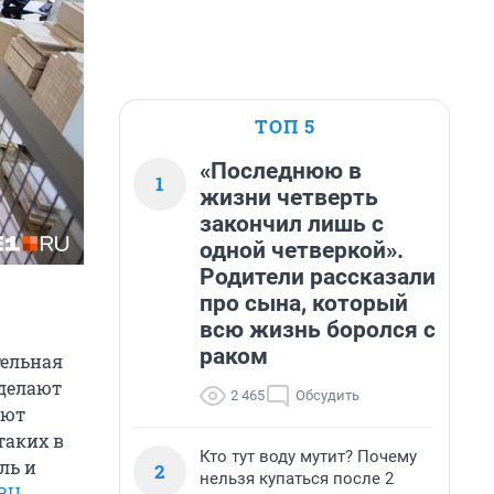
ТОП 5
«Последнюю в
1
жизни четверть
закончил лишь с
одной четверкой».
Родители рассказали
про сына, который
всю жизнь боролся с
раком
тельная
 делают
2 465
Обсудить
ают
таких в
Кто тут воду мутит? Почему
ль и
2
нельзя купаться после 2
.RU
.