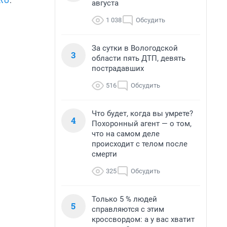
августа
1 038
Обсудить
За сутки в Вологодской
3
области пять ДТП, девять
пострадавших
516
Обсудить
Что будет, когда вы умрете?
4
Похоронный агент — о том,
что на самом деле
происходит с телом после
смерти
325
Обсудить
Только 5 % людей
5
справляются с этим
кроссвордом: а у вас хватит