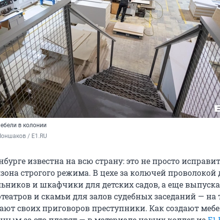
мебели в колонии
оншаков / E1.RU 
нбурге известна на всю страну: это не просто исправи
мзона строгого режима. В цехе за колючей проволокой
ьников и шкафчики для детских садов, а еще выпуск
театров и скамьи для залов судебных заседаний — на 
ают своих приговоров преступники. Как создают мебе
нным за это платят — в материале наших коллег из
E1