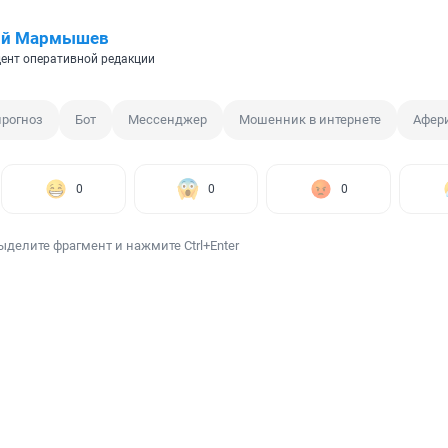
ий Мармышев
ент оперативной редакции
прогноз
Бот
Мессенджер
Мошенник в интернете
Афер
0
0
0
ыделите фрагмент и нажмите Ctrl+Enter