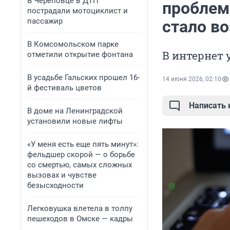
В Череповце в ДТП
проблема
пострадали мотоциклист и
пассажир
стало 
В Комсомольском парке
В интернет
отметили открытие фонтана
В усадьбе Гальских прошел 16-
14 июня 2026, 02:10
й фестиваль цветов
Написать
В доме на Ленинградской
установили новые лифты
«У меня есть еще пять минут»:
фельдшер скорой — о борьбе
со смертью, самых сложных
вызовах и чувстве
безысходности
Легковушка влетела в толпу
пешеходов в Омске — кадры