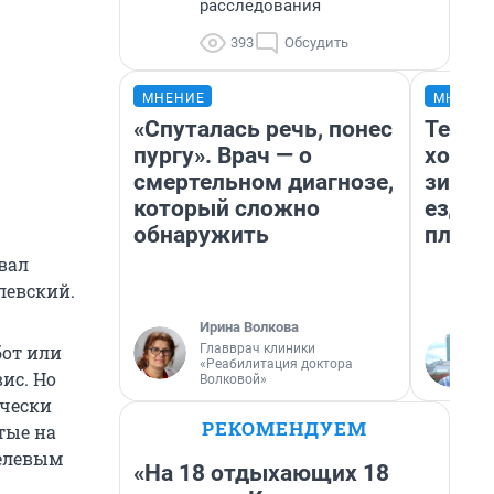
расследования
393
Обсудить
МНЕНИЕ
МНЕНИ
«Спуталась речь, понес
Тепло
пургу». Врач — о
холод
смертельном диагнозе,
зимой
который сложно
ездит
обнаружить
плюсы
вал
левский.
Ирина Волкова
Главврач клиники
бот или
«Реабилитация доктора
ис. Но
Волковой»
ически
РЕКОМЕНДУЕМ
тые на
целевым
«На 18 отдыхающих 18