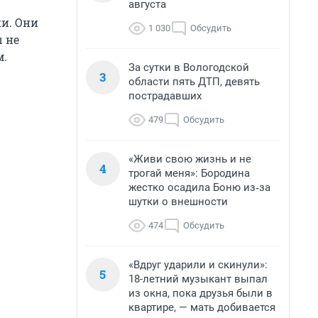
августа
ки. Они
1 030
Обсудить
ы не
м.
За сутки в Вологодской
3
области пять ДТП, девять
пострадавших
479
Обсудить
«Живи свою жизнь и не
4
трогай меня»: Бородина
жестко осадила Боню из‑за
шутки о внешности
474
Обсудить
«Вдруг ударили и скинули»:
5
18-летний музыкант выпал
из окна, пока друзья были в
квартире, — мать добивается