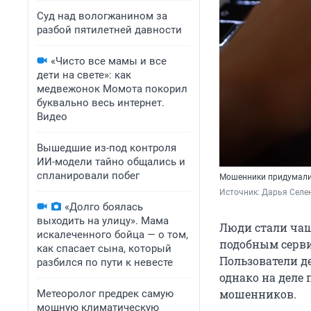
Суд над вологжанином за
разбой пятилетней давности
«Чисто все мамы и все
дети на свете»: как
медвежонок Момота покорил
буквально весь интернет.
Видео
Вышедшие из-под контроля
ИИ-модели тайно общались и
спланировали побег
Мошенники придумали
Источник: 
Дарья Селен
«Долго боялась
выходить на улицу». Мама
Люди стали чащ
искалеченного бойца — о том,
подобным сервис
как спасает сына, который
Пользователи д
разбился по пути к невесте
однако на деле
мошенников.
Метеоролог предрек самую
мощную климатическую