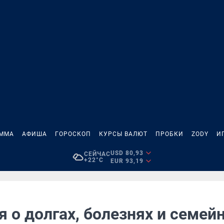
АММА
АФИША
ГОРОСКОП
КУРСЫ ВАЛЮТ
ПРОБКИ
ZODY
И
USD 80,93
СЕЙЧАС
+22°C
EUR 93,19
 о долгах, болезнях и семей