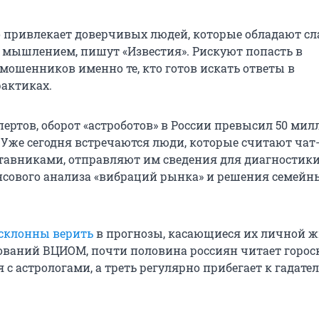
о привлекает доверчивых людей, которые обладают с
мышлением, пишут «Известия». Рискуют попасть в
 мошенников именно те, кто готов искать ответы в
актиках.
пертов, оборот «астроботов» в России превысил 50 ми
. Уже сегодня встречаются люди, которые считают чат
авниками, отправляют им сведения для диагностик
нсового анализа «вибраций рынка» и решения семейн
склонны верить
в прогнозы, касающиеся их личной ж
ваний ВЦИОМ, почти половина россиян читает горо
 с астрологами, а треть регулярно прибегает к гадат