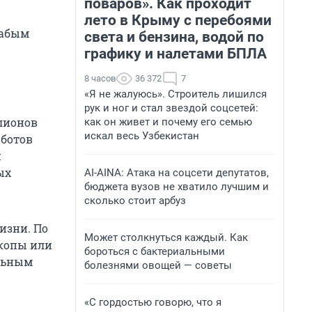
поваров». Как проходит
лето в Крыму с перебоями
лабым
света и бензина, водой по
графику и налетами БПЛА
8 часов
36 372
7
«Я не жалуюсь». Строитель лишился
рук и ног и стал звездой соцсетей:
ллионов
как он живет и почему его семью
искал весь Узбекистан
-ботов
и
ых
AI-AINA: Атака на соцсети депутатов,
бюджета вузов не хватило лучшим и
сколько стоит арбуз
изни. По
Может столкнуться каждый. Как
скопы или
бороться с бактериальными
ельным
болезнями овощей — советы
«С гордостью говорю, что я