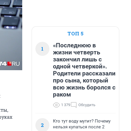
ТОП 5
«Последнюю в
1
жизни четверть
закончил лишь с
одной четверкой».
Родители рассказали
про сына, который
всю жизнь боролся с
раком
и
1 379
Обсудить
нты,
руках
Кто тут воду мутит? Почему
2
нельзя купаться после 2