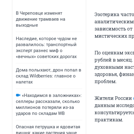
В Череповце изменят
Эзотерика част
движение трамваев на
аналитическим 
выходные
зависимость от
мистических пр
Наследие, которое чудом не
развалилось: транспортный
эксперт разнес миф о
По оценкам экс
«вечных» советских дорогах
рублей в месяц
духовными наст
Дома полыхают, дрон попал в
здоровья, фина
склад Wildberries: главное о
проблем.
налетах
«Находимся в заложниках»:
Жители России
селлеры рассказали, сколько
данным исследо
миллионов потеряли из-за
консультируется
ударов по складам WB
практикам.
Опасная петрушка и ядовитая
вишня: какие растения чаще