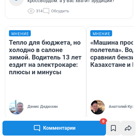
кроссвордом: а у вас хватит эрудиции?
314
Обсудить
МНЕНИЕ
МНЕНИЕ
Тепло для бюджета, но
«Машина прост
холодно в салоне
полетела». Вод
зимой. Водитель 13 лет
сравнил бензин
ездит на электрокаре:
Казахстане и Р
плюсы и минусы
Денис Дедюхин
Анатолий Кузн
0
Комментарии
РЕКОМЕНДУЕМ