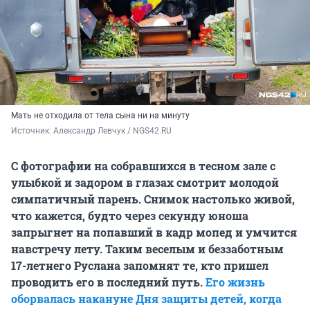
Мать не отходила от тела сына ни на минуту
Источник: 
Александр Левчук / NGS42.RU
С фотографии на собравшихся в тесном зале с
улыбкой и задором в глазах смотрит молодой
симпатичный парень. Снимок настолько живой,
что кажется, будто через секунду юноша
запрыгнет на попавший в кадр мопед и умчится
навстречу лету. Таким веселым и беззаботным
17-летнего Руслана запомнят те, кто пришел
проводить его в последний путь.
Его жизнь
оборвалась накануне Дня защиты детей, когда