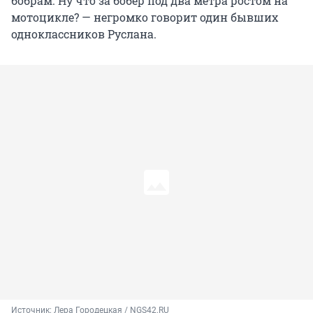
бобрам. Ну что за бобер под два метра ростом на
мотоцикле? — негромко говорит один бывших
одноклассников Руслана.
Источник: 
Лера Городецкая / NGS42.RU