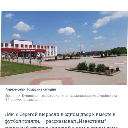
Родное село Помазуна сегодня
Источник: 
Купинская территориальная администрация / kupinskaya-
r31.gosweb.gosuslugi.ru
«Мы с Серегой выросли в одном дворе, вместе в
футбол гоняли, — рассказывал „Известиям“
знакомый стрелка, живший с ним в одном доме.