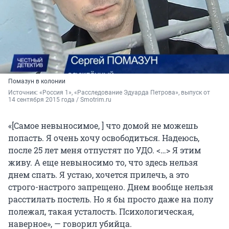
Помазун в колонии
Источник: 
«Россия 1», «Расследование Эдуарда Петрова», выпуск от 
14 сентября 2015 года / Smotrim.ru
«[Самое невыносимое, ] что домой не можешь
попасть. Я очень хочу освободиться. Надеюсь,
после 25 лет меня отпустят по УДО. <…> Я этим
живу. А еще невыносимо то, что здесь нельзя
днем спать. Я устаю, хочется прилечь, а это
строго-настрого запрещено. Днем вообще нельзя
расстилать постель. Но я бы просто даже на полу
полежал, такая усталость. Психологическая,
наверное», — говорил убийца.