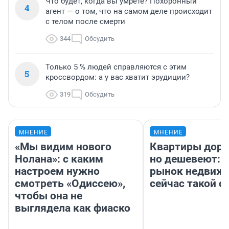
Что будет, когда вы умрете? Похоронный
4
агент — о том, что на самом деле происходит
с телом после смерти
344
Обсудить
Только 5 % людей справляются с этим
5
кроссвордом: а у вас хватит эрудиции?
319
Обсудить
МНЕНИЕ
МНЕНИЕ
«Мы видим нового
Квартиры дор
Нолана»: с каким
но дешевеют: 
настроем нужно
рынок недвиж
смотреть «Одиссею»,
сейчас такой 
чтобы она не
выглядела как фиаско