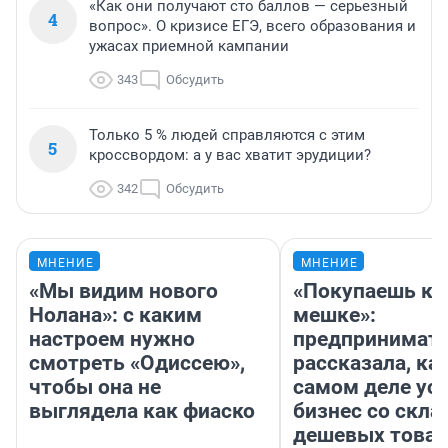
«Как они получают сто баллов — серьезный
4
вопрос». О кризисе ЕГЭ, всего образования и
ужасах приемной кампании
343
Обсудить
Только 5 % людей справляются с этим
5
кроссвордом: а у вас хватит эрудиции?
342
Обсудить
МНЕНИЕ
МНЕНИЕ
«Мы видим нового
«Покупаешь ко
Нолана»: с каким
мешке»:
настроем нужно
предпринимат
смотреть «Одиссею»,
рассказала, как
чтобы она не
самом деле ус
выглядела как фиаско
бизнес со скл
дешевых това