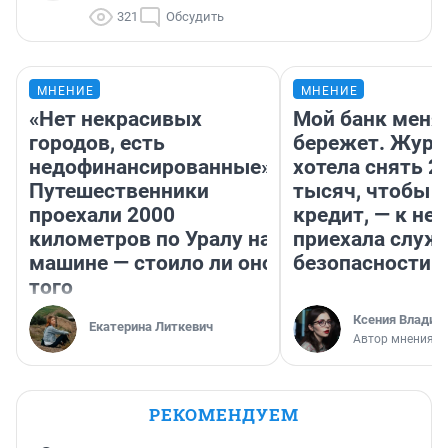
321
Обсудить
МНЕНИЕ
МНЕНИЕ
«Нет некрасивых
Мой банк меня
городов, есть
бережет. Журн
недофинансированные».
хотела снять 2
Путешественники
тысяч, чтобы п
проехали 2000
кредит, — к не
километров по Уралу на
приехала служ
машине — стоило ли оно
безопасности
того
Ксения Владим
Екатерина Литкевич
Автор мнения
РЕКОМЕНДУЕМ