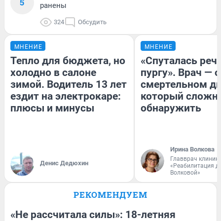
5
ранены
324
Обсудить
МНЕНИЕ
МНЕНИЕ
Тепло для бюджета, но
«Спуталась речь
холодно в салоне
пургу». Врач — о
зимой. Водитель 13 лет
смертельном ди
ездит на электрокаре:
который сложн
плюсы и минусы
обнаружить
Ирина Волкова
Главврач клиник
Денис Дедюхин
«Реабилитация д
Волковой»
РЕКОМЕНДУЕМ
«Не рассчитала силы»: 18-летняя