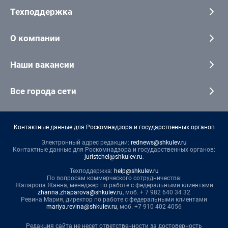
Техподдержка
О компании
Наши вакансии
Все города сети
Контактные данные для Роскомнадзора и государственных органов
Электронный адрес редакции:
rednews@shkulev.ru
Контактные данные для Роскомнадзора и государственных органов:
juristchel@shkulev.ru
.
Техподдержка:
help@shkulev.ru
По вопросам коммерческого сотрудничества:
Жапарова Жанна, менеджер по работе с федеральными клиентами
zhanna.zhaparova@shkulev.ru
, моб. + 7 982 640 34 32
Ревина Мария, директор по работе с федеральными клиентами
mariya.revina@shkulev.ru
, моб. +7 910 402 4056
Редакция сайта не несет ответственности за достоверность