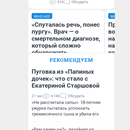
314
Обсудить
МНЕНИЕ
МНЕНИЕ
«Спуталась речь, понес
Продаш
пургу». Врач — о
возьмут
смертельном диагнозе,
нам го
который сложно
налого
обнаружить
коснет
даже р
РЕКОМЕНДУЕМ
Пуговка из «Папиных
Ирина Волкова
дочек»: что стало с
Главврач клиники
Екатериной Старшовой
Ан
«Реабилитация доктора
Волковой»
21 час
4 146
Обсудить
«Не рассчитала силы»: 18-летняя
ужурка пыталась успокоить
трехмесячного сына и убила его
«Вам зачем он?»: дизайнер из