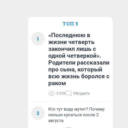
ТОП 5
«Последнюю в
1
жизни четверть
закончил лишь с
одной четверкой».
Родители рассказали
про сына, который
всю жизнь боролся с
раком
2 518
Обсудить
Кто тут воду мутит? Почему
2
нельзя купаться после 2
августа