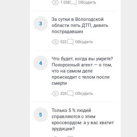
1 038
Обсудить
За сутки в Вологодской
3
области пять ДТП, девять
пострадавших
522
Обсудить
Что будет, когда вы умрете?
4
Похоронный агент — о том,
что на самом деле
происходит с телом после
смерти
326
Обсудить
Только 5 % людей
5
справляются с этим
кроссвордом: а у вас хватит
эрудиции?