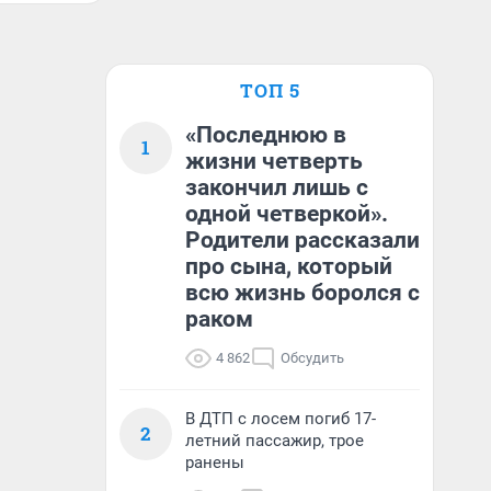
ТОП 5
«Последнюю в
1
жизни четверть
закончил лишь с
одной четверкой».
Родители рассказали
про сына, который
всю жизнь боролся с
раком
4 862
Обсудить
В ДТП с лосем погиб 17-
2
летний пассажир, трое
ранены