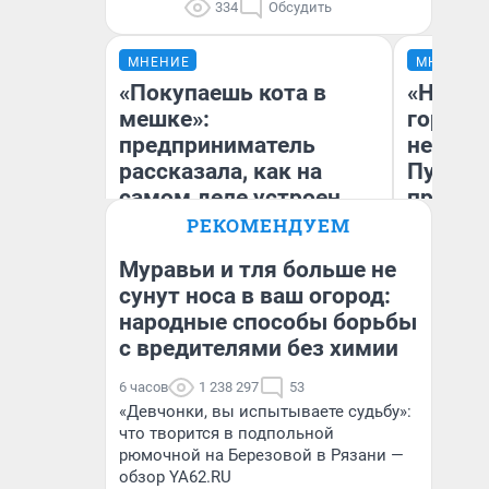
334
Обсудить
МНЕНИЕ
МНЕНИЕ
«Покупаешь кота в
«Нет н
мешке»:
городов
предприниматель
недофи
рассказала, как на
Путеше
самом деле устроен
проеха
бизнес со складами
киломе
РЕКОМЕНДУЕМ
дешевых товаров
машине
Муравьи и тля больше не
того
сунут носа в ваш огород:
Наталья Шорохова
народные способы борьбы
Ек
Открыла кофейную точку на
деньги соцразвития
с вредителями без химии
6 часов
1 238 297
53
«Девчонки, вы испытываете судьбу»:
что творится в подпольной
рюмочной на Березовой в Рязани —
обзор YA62.RU