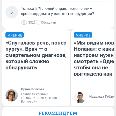
Только 5 % людей справляются с этим
5
кроссвордом: а у вас хватит эрудиции?
332
Обсудить
МНЕНИЕ
МНЕНИЕ
«Спуталась речь, понес
«Мы видим нов
пургу». Врач — о
Нолана»: с каки
смертельном диагнозе,
настроем нужн
который сложно
смотреть «Одис
обнаружить
чтобы она не
выглядела как 
Ирина Волкова
Главврач клиники
Надежда Губарь
«Реабилитация доктора
Волковой»
РЕКОМЕНДУЕМ