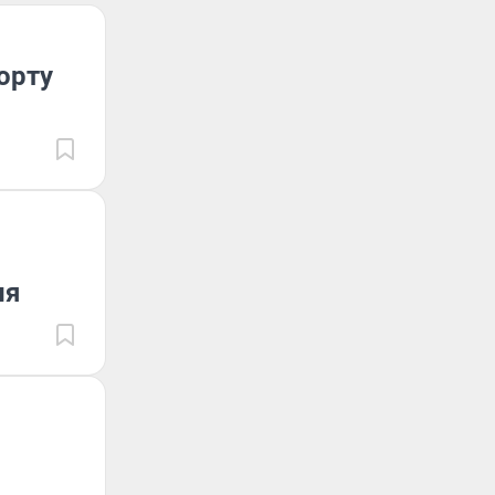
орту
ня