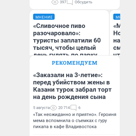
397
Обсудить
МНЕНИЕ
МНЕНИЕ
«Сливочное пиво
«Мы ви
разочаровало»:
Нолана
туристы заплатили 60
настро
тысяч, чтобы целый
смотре
день гулять по парку
чтобы 
Юрского периода и
выгляд
РЕКОМЕНДУЕМ
Хогвартсу
«Заказали на 3-летие»:
перед убийством жены в
Казани турок забрал торт
Яна Шаламова
На
на день рождения сына
5 августа
20 714
6
«Так неожиданно и приятно». Героиня
мема вспомнила о съемках с гуру
пикапа в кафе Владивостока