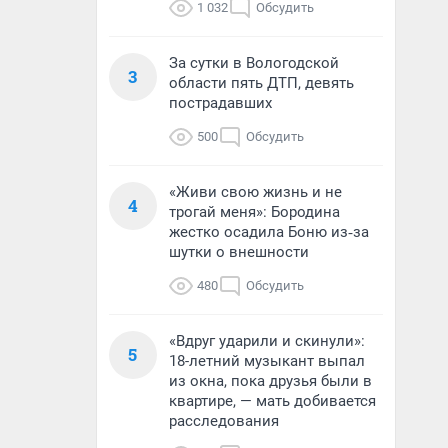
1 032
Обсудить
За сутки в Вологодской
3
области пять ДТП, девять
пострадавших
500
Обсудить
«Живи свою жизнь и не
4
трогай меня»: Бородина
жестко осадила Боню из‑за
шутки о внешности
480
Обсудить
«Вдруг ударили и скинули»:
5
18-летний музыкант выпал
из окна, пока друзья были в
квартире, — мать добивается
расследования