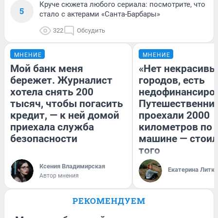
Круче сюжета любого сериала: посмотрите, что
5
стало с актерами «Санта-Барбары»
322
Обсудить
МНЕНИЕ
МНЕНИЕ
Мой банк меня
«Нет некрасивы
бережет. Журналист
городов, есть
хотела снять 200
недофинансиро
тысяч, чтобы погасить
Путешественни
кредит, — к ней домой
проехали 2000
приехала служба
километров по 
безопасности
машине — стоил
того
Ксения Владимирская
Екатерина Литк
Автор мнения
РЕКОМЕНДУЕМ