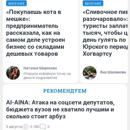
МНЕНИЕ
МНЕНИЕ
«Покупаешь кота в
«Сливочное пив
мешке»:
разочаровало»:
предприниматель
туристы заплат
рассказала, как на
тысяч, чтобы ц
самом деле устроен
день гулять по 
бизнес со складами
Юрского период
дешевых товаров
Хогвартсу
Наталья Шорохова
Яна Шаламова
Открыла кофейную точку на
деньги соцразвития
РЕКОМЕНДУЕМ
AI-AINA: Атака на соцсети депутатов,
бюджета вузов не хватило лучшим и
сколько стоит арбуз
5 августа
5 180
3