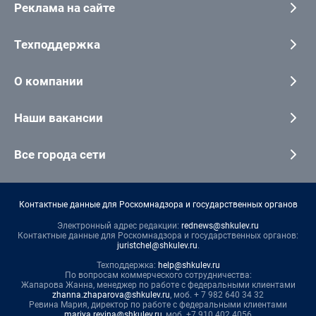
Реклама на сайте
Техподдержка
О компании
Наши вакансии
Все города сети
Контактные данные для Роскомнадзора и государственных органов
Электронный адрес редакции:
rednews@shkulev.ru
Контактные данные для Роскомнадзора и государственных органов:
juristchel@shkulev.ru
.
Техподдержка:
help@shkulev.ru
По вопросам коммерческого сотрудничества:
Жапарова Жанна, менеджер по работе с федеральными клиентами
zhanna.zhaparova@shkulev.ru
, моб. + 7 982 640 34 32
Ревина Мария, директор по работе с федеральными клиентами
mariya.revina@shkulev.ru
, моб. +7 910 402 4056