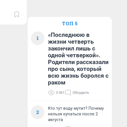
ТОП 5
«Последнюю в
1
жизни четверть
закончил лишь с
одной четверкой».
Родители рассказали
про сына, который
всю жизнь боролся с
раком
3 561
Обсудить
Кто тут воду мутит? Почему
2
нельзя купаться после 2
августа