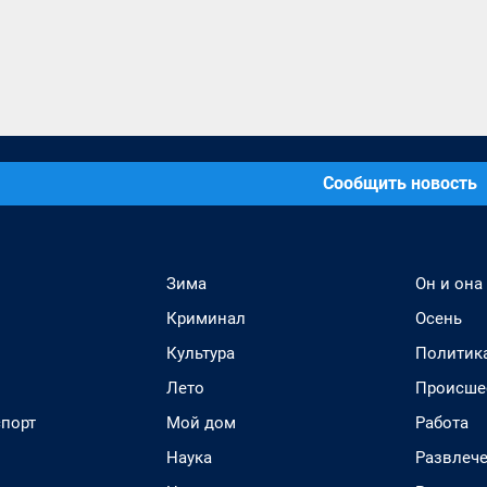
Сообщить новость
Зима
Он и она
Криминал
Осень
Культура
Политик
Лето
Происше
спорт
Мой дом
Работа
Наука
Развлеч