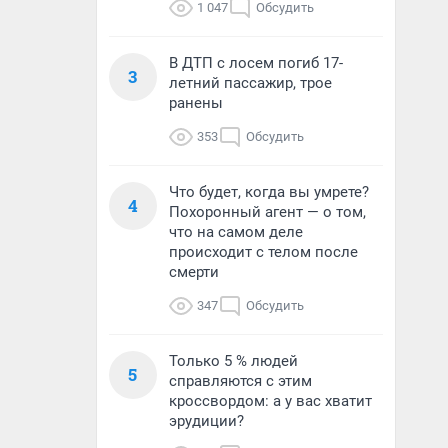
1 047
Обсудить
В ДТП с лосем погиб 17-
3
летний пассажир, трое
ранены
353
Обсудить
Что будет, когда вы умрете?
4
Похоронный агент — о том,
что на самом деле
происходит с телом после
смерти
347
Обсудить
Только 5 % людей
5
справляются с этим
кроссвордом: а у вас хватит
эрудиции?