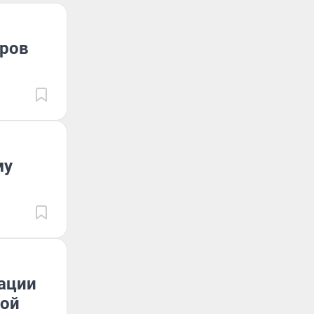
тров
му
ации
ной