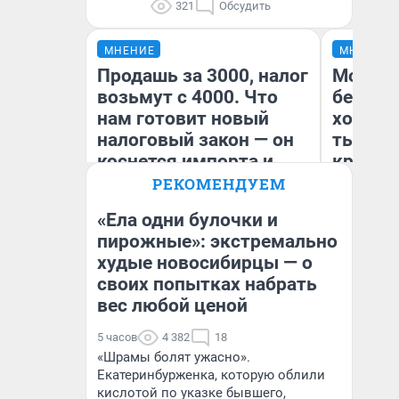
321
Обсудить
МНЕНИЕ
МНЕНИЕ
Продашь за 3000, налог
Мой ба
возьмут с 4000. Что
береже
нам готовит новый
хотела 
налоговый закон — он
тысяч,
коснется импорта и
кредит,
даже репетиторов
приеха
РЕКОМЕНДУЕМ
безопа
«Ела одни булочки и
пирожные»: экстремально
Кс
худые новосибирцы — о
Анастасия Завгородняя
Ав
своих попытках набрать
вес любой ценой
5 часов
4 382
18
«Шрамы болят ужасно».
Екатеринбурженка, которую облили
кислотой по указке бывшего,