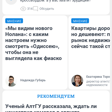
кроссвордом: а у вас хватит эрудиции?
314
Обсудить
МНЕНИЕ
МНЕНИЕ
«Мы видим нового
Квартиры доро
Нолана»: с каким
но дешевеют: п
настроем нужно
рынок недвижи
смотреть «Одиссею»,
сейчас такой с
чтобы она не
выглядела как фиаско
Екатерина Тороп
Надежда Губарь
директор агентст
недвижимости
РЕКОМЕНДУЕМ
Ученый АлтГУ рассказала, ждать ли