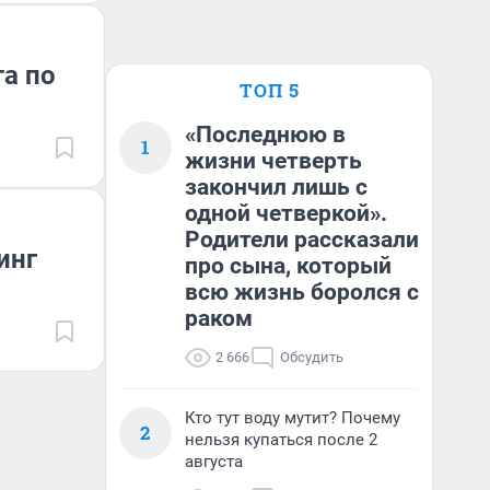
та по
ТОП 5
«Последнюю в
1
жизни четверть
закончил лишь с
одной четверкой».
Родители рассказали
инг
про сына, который
всю жизнь боролся с
раком
2 666
Обсудить
Кто тут воду мутит? Почему
2
нельзя купаться после 2
августа