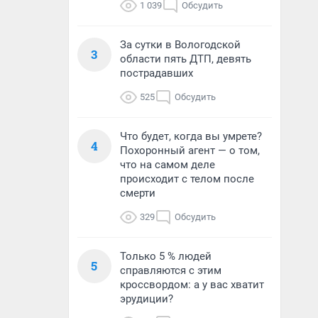
1 039
Обсудить
За сутки в Вологодской
3
области пять ДТП, девять
пострадавших
525
Обсудить
Что будет, когда вы умрете?
4
Похоронный агент — о том,
что на самом деле
происходит с телом после
смерти
329
Обсудить
Только 5 % людей
5
справляются с этим
кроссвордом: а у вас хватит
эрудиции?