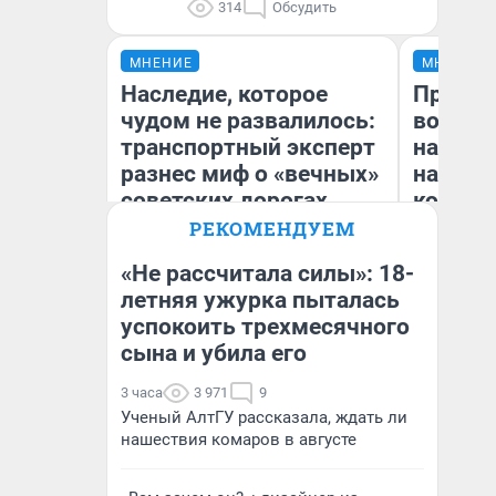
314
Обсудить
МНЕНИЕ
МНЕНИЕ
Наследие, которое
Продаш
чудом не развалилось:
возьмут
транспортный эксперт
нам го
разнес миф о «вечных»
налого
советских дорогах
коснет
даже р
РЕКОМЕНДУЕМ
«Не рассчитала силы»: 18-
Олег Арефьев
летняя ужурка пыталась
Блогер, предприниматель,
успокоить трехмесячного
Ан
владелец в транспортном
бизнесе
сына и убила его
3 часа
3 971
9
Ученый АлтГУ рассказала, ждать ли
нашествия комаров в августе