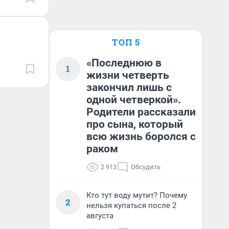
ТОП 5
«Последнюю в
1
жизни четверть
закончил лишь с
одной четверкой».
Родители рассказали
про сына, который
всю жизнь боролся с
раком
2 913
Обсудить
Кто тут воду мутит? Почему
2
нельзя купаться после 2
августа