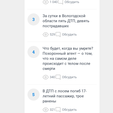
1 040
Обсудить
За сутки в Вологодской
3
области пять ДТП, девять
пострадавших
529
Обсудить
Что будет, когда вы умрете?
4
Похоронный агент — о том,
что на самом деле
происходит с телом после
смерти
340
Обсудить
В ДТП с лосем погиб 17-
5
летний пассажир, трое
ранены
321
Обсудить