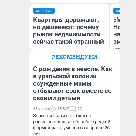
МНЕНИЕ
МНЕНИЕ
Квартиры дорожают,
«Мы ви
но дешевеют: почему
Нолана
рынок недвижимости
настро
сейчас такой странный
смотре
чтобы 
выгляд
РЕКОМЕНДУЕМ
С рождения в неволе. Как
в уральской колонии
Екатерина Торопова
осужденные мамы
На
директор агентства
недвижимости
отбывают срок вместе со
своими детьми
16 часов
15 567
28
Знаменитая тикток-блогер,
рассказывавшая о борьбе с редкой
формой рака, умерла в возрасте 26
лет