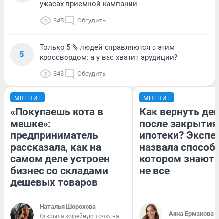
ужасах приемной кампании
345
Обсудить
Только 5 % людей справляются с этим
5
кроссвордом: а у вас хватит эрудиции?
343
Обсудить
МНЕНИЕ
МНЕНИЕ
«Покупаешь кота в
Как вернуть де
мешке»:
после закрытия
предприниматель
ипотеки? Экспе
рассказала, как на
назвала способ,
самом деле устроен
котором знают 
бизнес со складами
не все
дешевых товаров
Наталья Шорохова
Анна Ермакова
Открыла кофейную точку на