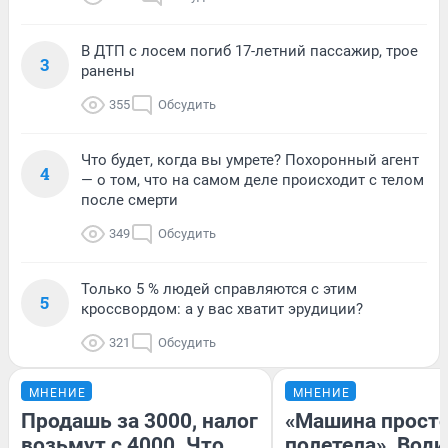
В ДТП с лосем погиб 17-летний пассажир, трое
3
ранены
355
Обсудить
Что будет, когда вы умрете? Похоронный агент
4
— о том, что на самом деле происходит с телом
после смерти
349
Обсудить
Только 5 % людей справляются с этим
5
кроссвордом: а у вас хватит эрудиции?
321
Обсудить
МНЕНИЕ
МНЕНИЕ
Продашь за 3000, налог
«Машина прост
возьмут с 4000. Что
полетела». Води