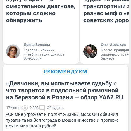
смертельном диагнозе,
транспортный э
который сложно
разнес миф о «
обнаружить
советских доро
Ирина Волкова
Олег Арефьев
Главврач клиники
Блогер, предприн
«Реабилитация доктора
владелец в тран
Волковой»
бизнесе
РЕКОМЕНДУЕМ
«Девчонки, вы испытываете судьбу»:
что творится в подпольной рюмочной
на Березовой в Рязани — обзор YA62.RU
17 часов
9 303
Обсудить
«Он мне угрожает и портит жизнь»: москвич обвинил
турагента из Волгограда в мошенничестве и пропаже
почти миллиона рублей