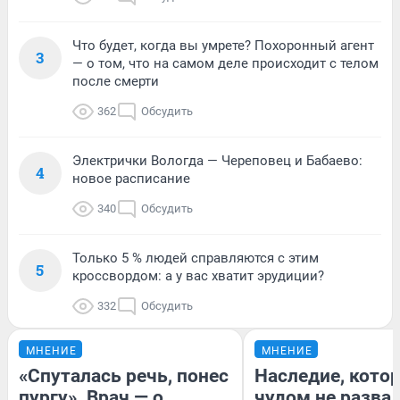
Что будет, когда вы умрете? Похоронный агент
3
— о том, что на самом деле происходит с телом
после смерти
362
Обсудить
Электрички Вологда — Череповец и Бабаево:
4
новое расписание
340
Обсудить
Только 5 % людей справляются с этим
5
кроссвордом: а у вас хватит эрудиции?
332
Обсудить
МНЕНИЕ
МНЕНИЕ
«Спуталась речь, понес
Наследие, кото
пургу». Врач — о
чудом не разва