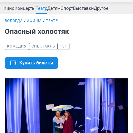
Кино
Концерты
Театр
Детям
Спорт
Выставки
Другое
ВОЛОГДА
АФИША
ТЕАТР
Опасный холостяк
КОМЕДИЯ
СПЕКТАКЛЬ
16+
Купить билеты