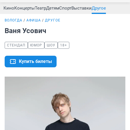
Кино
Концерты
Театр
Детям
Спорт
Выставки
Другое
ВОЛОГДА
АФИША
ДРУГОЕ
Ваня Усович
СТЕНДАП
ЮМОР
ШОУ
18+
Купить билеты